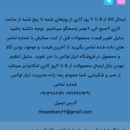
ارسال کالا از 5 تا 7 روز کاری از روزهای شنبه تا پنج شنبه از ساعت
کاری ۹صبح الی ۷عصر پاسخگو میباشیم .توجه داشته باشید
بدلیل تغییر قیمت محصولات قبل از ثبت سفارش با شماره تماس
های داده شده تماس بگیرید تا آخرین قیمت و موجود بودن کالا
و محصول در فروشگاه ابزار لوکس با خبر شوید. بدلیل تنظیم
نبودن بازار ارسال محصولات از 5 تا 7روز کاری امکانپذیر میباشد.
از صبر و شکیبایی شما ممنونم رضا زاده مدیریت ابزار لوکس.
شماره تماس:
09226489391 09213786142
آدرس ایمیل:
Hoseinbeni66@gmail.com