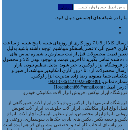
ما را در شبکه های اجتماعی دنبال کنید.
ارسال کالا از 5 تا 7 روز کاری از روزهای شنبه تا پنج شنبه از ساعت
کاری ۹صبح الی ۷عصر پاسخگو میباشیم .توجه داشته باشید بدلیل
تغییر قیمت محصولات قبل از ثبت سفارش با شماره تماس های
داده شده تماس بگیرید تا آخرین قیمت و موجود بودن کالا و محصول
در فروشگاه ابزار لوکس با خبر شوید. بدلیل تنظیم نبودن بازار
ارسال محصولات از 5 تا 7روز کاری امکانپذیر میباشد. از صبر و
شکیبایی شما ممنونم رضا زاده مدیریت ابزار لوکس.
شماره تماس:
09226489391 09213786142
آدرس ایمیل:
Hoseinbeni66@gmail.com
فروشگاه ابزار لوکس، فروش ابزار آلات مکانیکی خودرو
فروشگاه اینترنتی ابزار لوکس تنوع بالا درابزار آلات تعمیرگاهی از
قبیل انواع ابزار مکانیکی، ابزار آلات جلوبندی، ابزار آلات تعویض
روغنی، انواع ابزار مخصوص، ابزار تنظیم تایمینگ، آچار آلات، انواع
بکس و جعبه بکس، بکس های بادی، جک‌های سوسماری، روغنی و
… در راستای انتخاب کار آمد و تخصصی مشتریان فراهم آمده است