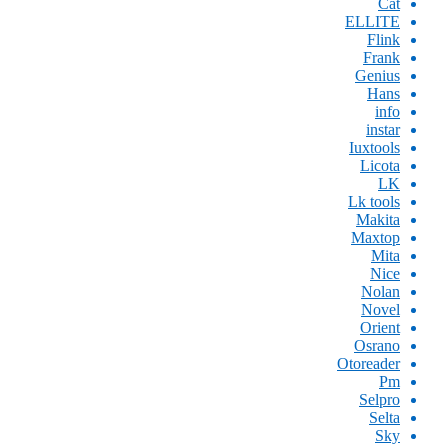
Cat
ELLITE
Flink
Frank
Genius
Hans
info
instar
Iuxtools
Licota
LK
Lk tools
Makita
Maxtop
Mita
Nice
Nolan
Novel
Orient
Osrano
Otoreader
Pm
Selpro
Selta
Sky