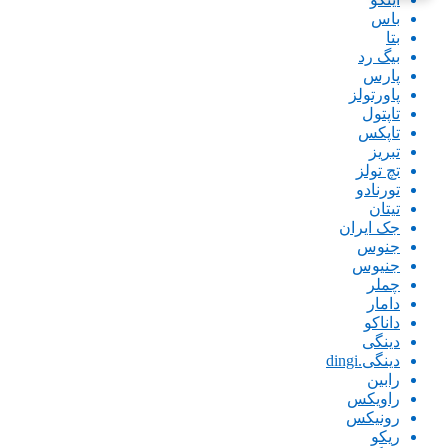
باس
بتا
بیگ رد
پارس
پاورتولز
تاپتول
تاپکس
تبریز
تچ تولز
تورنادو
تیتان
جک ایران
جنوس
جنیوس
چملر
دامار
داناکو
دینگی
دینگی.dingi
رابین
راویکس
رونیکس
ریکو