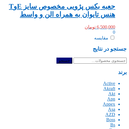
جعبه بکس پژویی مخصوص سایز EوT
هنس تایوان به همراه الن و واسط
6,500,000
تومان
0
مقایسه
جستجو در نتایج
جستجو
جستجو
برای:
برند
Active
Akraft
Akt
Apn
Appex
Asa
AZD
Boss
Bs