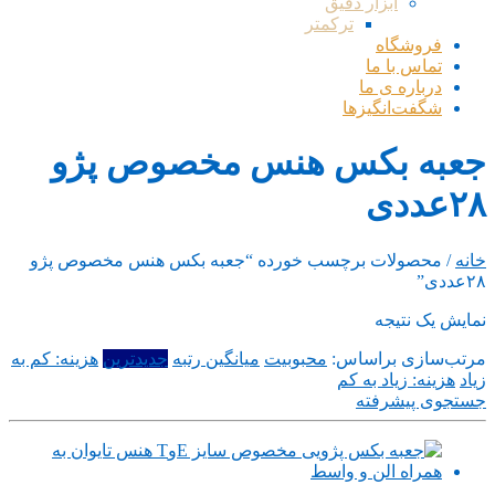
ابزار دقیق
ترکمتر
فروشگاه
تماس با ما
درباره ی ما
شگفت‌انگیزها
جعبه بکس هنس مخصوص پژو
۲۸عددی
خانه
/ محصولات برچسب خورده “جعبه بکس هنس مخصوص پژو
۲۸عددی”
نمایش یک نتیجه
مرتب‌سازی براساس:
محبوبیت
میانگین رتبه
جدیدترین
هزینه: کم به
زیاد
هزینه: زیاد به کم
جستجوی پیشرفته