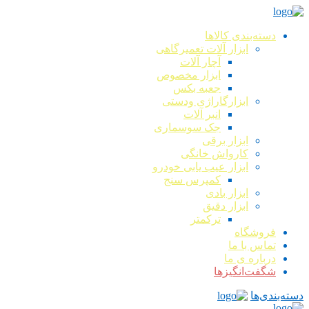
دسته‌بندی کالاها
ابزار آلات تعمیرگاهی
آچار آلات
ابزار مخصوص
جعبه بکس
ابزارگاراژی ودستی
انبر آلات
جک سوسماری
ابزار برقی
کارواش خانگی
ابزار عیب یابی خودرو
کمپرس سنج
ابزار بادی
ابزار دقیق
ترکمتر
فروشگاه
تماس با ما
درباره ی ما
شگفت‌انگیزها
دسته‌بندی‌ها