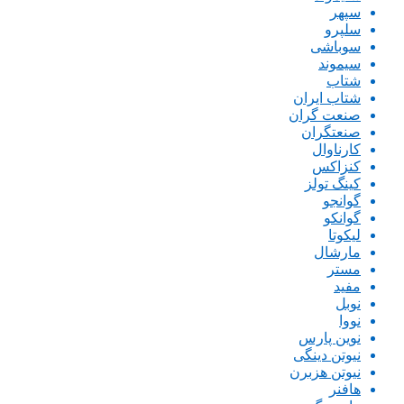
سپهر
سلپرو
سوباشی
سیموند
شتاب
شتاب ایران
صنعت گران
صنعتگران
کارناوال
کنزاکس
کینگ تولز
گوانجو
گوانکو
لیکوتا
مارشال
مستر
مفید
نوبل
نووا
نوین پارس
نیوتن دینگی
نیوتن هزبرن
هافنر