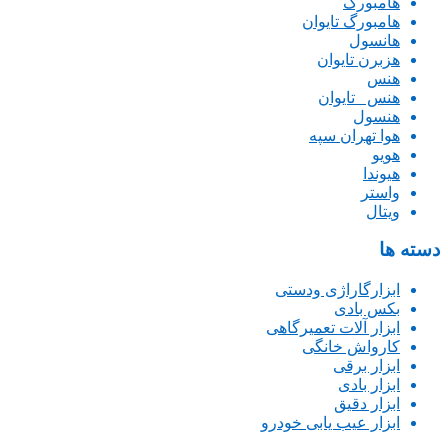
هامبورگ
هامبورگ تایوان
هانسول
هزبرن تایوان
هنس
هنس _تایوان
هنسول
هوا تهران سپه
هویو
هیوندا
واستر
ویتال
دسته ها
ابزارگاراژی ودستی
بکس بادی
ابزار آلات تعمیرگاهی
کارواش خانگی
ابزار برقی
ابزار بادی
ابزار دقیق
ابزار عیب یابی خودرو