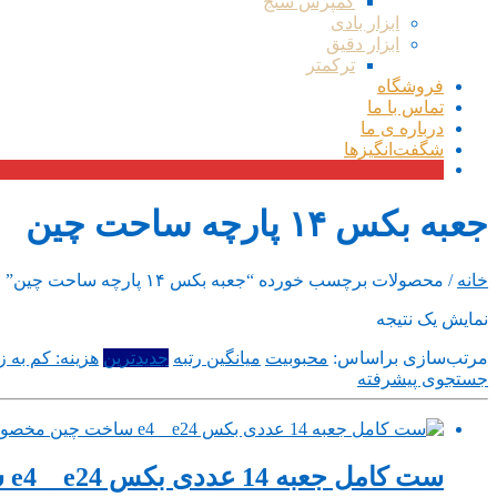
کمپرس سنج
ابزار بادی
ابزار دقیق
ترکمتر
فروشگاه
تماس با ما
درباره ی ما
شگفت‌انگیزها
جعبه بکس ۱۴ پارچه ساحت چین
خانه
/ محصولات برچسب خورده “جعبه بکس ۱۴ پارچه ساحت چین”
نمایش یک نتیجه
مرتب‌سازی براساس:
محبوبیت
میانگین رتبه
جدیدترین
هزینه: کم به زی
جستجوی پیشرفته
ست کامل جعبه 14 عددی بکس e4 _ e24 ساخت چین مخصوص خودروی ef7