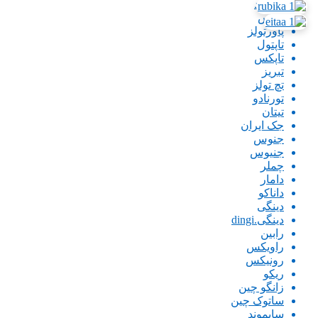
بیگ رد
پارس
پاورتولز
تاپتول
تاپکس
تبریز
تچ تولز
تورنادو
تیتان
جک ایران
جنوس
جنیوس
چملر
دامار
داناکو
دینگی
دینگی.dingi
رابین
راویکس
رونیکس
ریکو
زانگو چین
ساتوک چین
سایموند