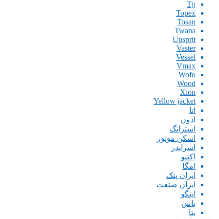
Tjj
Topex
Tosan
Twana
Upsprit
Vaster
Vessel
Vmax
Wofo
Wood
Xion
Yellow jacket
اتا
ادون
استرانگ
اسکن موتور
اشرایدر
اکتیو
امگا
ایران پتک
ایران صنعت
اینگو
باس
بتا