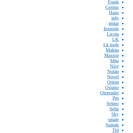
Frank
Genius
Hans
info
instar
Iuxtools
Licota
LK
Lk tools
Makita
Maxtop
Mita
Nice
Nolan
Novel
Orient
Osrano
Otoreader
Pm
Selpro
Selta
Sky
smate
Sumak
Tbl