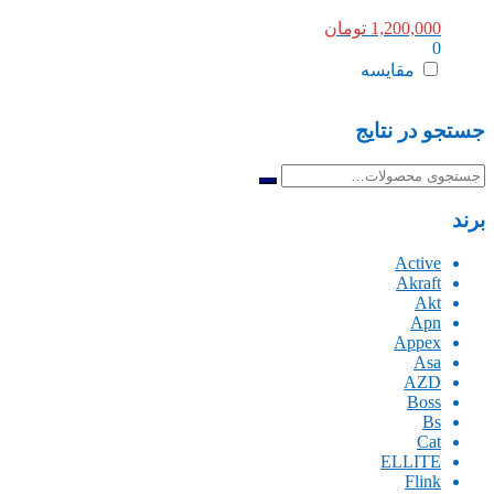
1,200,000
تومان
0
مقایسه
جستجو در نتایج
جستجو
برای:
برند
Active
Akraft
Akt
Apn
Appex
Asa
AZD
Boss
Bs
Cat
ELLITE
Flink