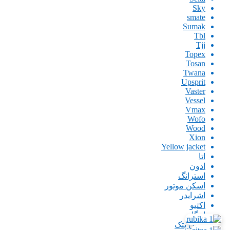
Sky
smate
Sumak
Tbl
Tjj
Topex
Tosan
Twana
Upsprit
Vaster
Vessel
Vmax
Wofo
Wood
Xion
Yellow jacket
اتا
ادون
استرانگ
اسکن موتور
اشرایدر
اکتیو
امگا
ایران پتک