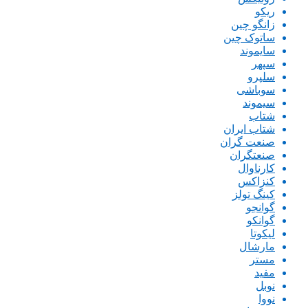
ریکو
زانگو چین
ساتوک چین
سایموند
سپهر
سلپرو
سوباشی
سیموند
شتاب
شتاب ایران
صنعت گران
صنعتگران
کارناوال
کنزاکس
کینگ تولز
گوانجو
گوانکو
لیکوتا
مارشال
مستر
مفید
نوبل
نووا