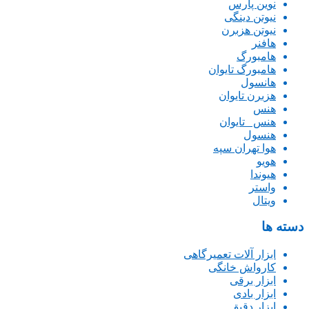
نوین پارس
نیوتن دینگی
نیوتن هزبرن
هافنر
هامبورگ
هامبورگ تایوان
هانسول
هزبرن تایوان
هنس
هنس _تایوان
هنسول
هوا تهران سپه
هویو
هیوندا
واستر
ویتال
دسته ها
ابزار آلات تعمیرگاهی
کارواش خانگی
ابزار برقی
ابزار بادی
ابزار دقیق