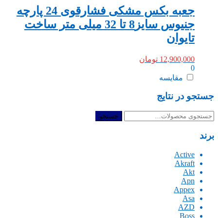
جعبه بکس مشکی فشارقوی 24 پارچه
جنیوس سایز8 تا 32 میلی متر ساخت
تایوان
12,900,000
تومان
0
مقایسه
جستجو در نتایج
جستجو
جستجو
برای:
برند
Active
Akraft
Akt
Apn
Appex
Asa
AZD
Boss