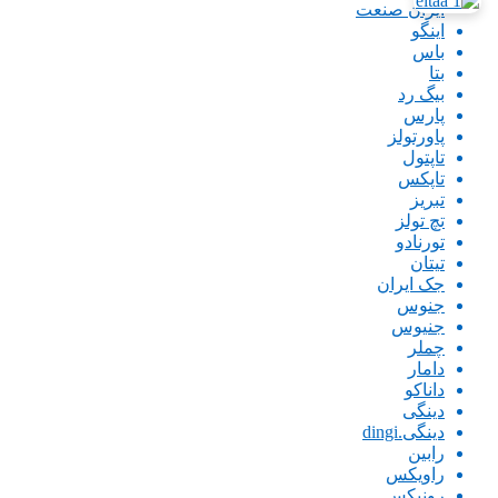
ایران صنعت
اینگو
باس
بتا
بیگ رد
پارس
پاورتولز
تاپتول
تاپکس
تبریز
تچ تولز
تورنادو
تیتان
جک ایران
جنوس
جنیوس
چملر
دامار
داناکو
دینگی
دینگی.dingi
رابین
راویکس
رونیکس