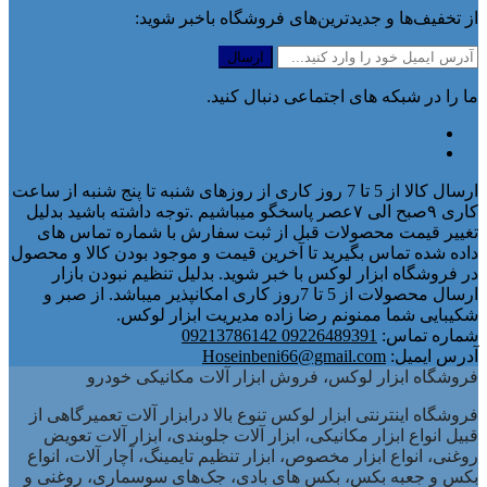
از تخفیف‌ها و جدیدترین‌های فروشگاه باخبر شوید:
ما را در شبکه های اجتماعی دنبال کنید.
ارسال کالا از 5 تا 7 روز کاری از روزهای شنبه تا پنج شنبه از ساعت
کاری ۹صبح الی ۷عصر پاسخگو میباشیم .توجه داشته باشید بدلیل
تغییر قیمت محصولات قبل از ثبت سفارش با شماره تماس های
داده شده تماس بگیرید تا آخرین قیمت و موجود بودن کالا و محصول
در فروشگاه ابزار لوکس با خبر شوید. بدلیل تنظیم نبودن بازار
ارسال محصولات از 5 تا 7روز کاری امکانپذیر میباشد. از صبر و
شکیبایی شما ممنونم رضا زاده مدیریت ابزار لوکس.
شماره تماس:
09226489391 09213786142
آدرس ایمیل:
Hoseinbeni66@gmail.com
فروشگاه ابزار لوکس، فروش ابزار آلات مکانیکی خودرو
فروشگاه اینترنتی ابزار لوکس تنوع بالا درابزار آلات تعمیرگاهی از
قبیل انواع ابزار مکانیکی، ابزار آلات جلوبندی، ابزار آلات تعویض
روغنی، انواع ابزار مخصوص، ابزار تنظیم تایمینگ، آچار آلات، انواع
بکس و جعبه بکس، بکس های بادی، جک‌های سوسماری، روغنی و