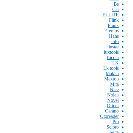
Bs
Cat
ELLITE
Flink
Frank
Genius
Hans
info
instar
Iuxtools
Licota
LK
Lk tools
Makita
Maxtop
Mita
Nice
Nolan
Novel
Orient
Osrano
Otoreader
Pm
Selpro
Selta