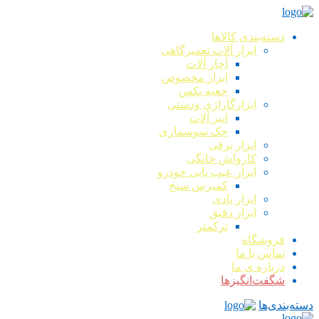
دسته‌بندی کالاها
ابزار آلات تعمیرگاهی
آچار آلات
ابزار مخصوص
جعبه بکس
ابزارگاراژی ودستی
انبر آلات
جک سوسماری
ابزار برقی
کارواش خانگی
ابزار عیب یابی خودرو
کمپرس سنج
ابزار بادی
ابزار دقیق
ترکمتر
فروشگاه
تماس با ما
درباره ی ما
شگفت‌انگیزها
دسته‌بندی‌ها