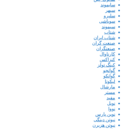
سایموند
سپهر
سلپرو
سوباشی
سیموند
شتاب
شتاب ایران
صنعت گران
صنعتگران
کارناوال
کنزاکس
کینگ تولز
گوانجو
گوانکو
لیکوتا
مارشال
مستر
مفید
نوبل
نووا
نوین پارس
نیوتن دینگی
نیوتن هزبرن