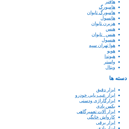
هافنر
هامبورگ
هامبورگ تایوان
هانسول
هزبرن تایوان
هنس
هنس _تایوان
هنسول
هوا تهران سپه
هویو
هیوندا
واستر
ویتال
دسته ها
ابزار دقیق
ابزار عیب یابی خودرو
ابزارگاراژی ودستی
بکس بادی
ابزار آلات تعمیرگاهی
کارواش خانگی
ابزار برقی
ابزار بادی