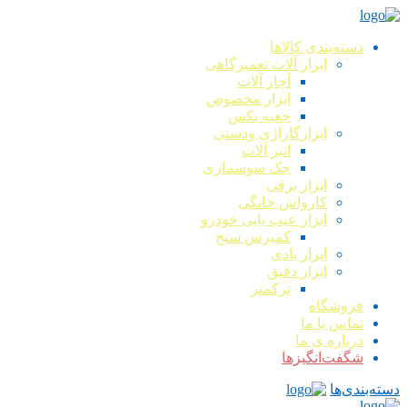
دسته‌بندی کالاها
ابزار آلات تعمیرگاهی
آچار آلات
ابزار مخصوص
جعبه بکس
ابزارگاراژی ودستی
انبر آلات
جک سوسماری
ابزار برقی
کارواش خانگی
ابزار عیب یابی خودرو
کمپرس سنج
ابزار بادی
ابزار دقیق
ترکمتر
فروشگاه
تماس با ما
درباره ی ما
شگفت‌انگیزها
دسته‌بندی‌ها