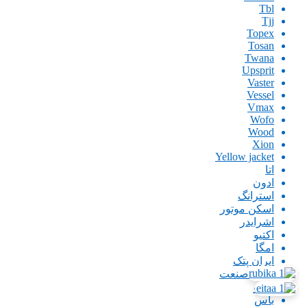
Tbl
Tjj
Topex
Tosan
Twana
Upsprit
Vaster
Vessel
Vmax
Wofo
Wood
Xion
Yellow jacket
اتا
ادون
استرانگ
اسکن موتور
اشرایدر
اکتیو
امگا
ایران پتک
ایران صنعت
اینگو
باس