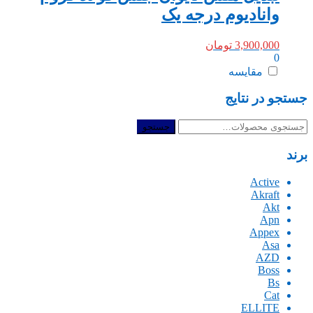
وانادیوم درجه یک
3,900,000
تومان
0
مقایسه
جستجو در نتایج
جستجو
جستجو
برای:
برند
Active
Akraft
Akt
Apn
Appex
Asa
AZD
Boss
Bs
Cat
ELLITE