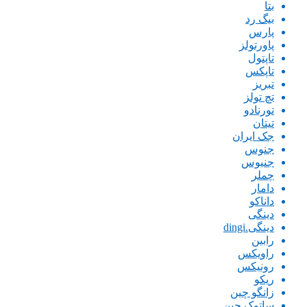
بتا
بیگ رد
پارس
پاورتولز
تاپتول
تاپکس
تبریز
تچ تولز
تورنادو
تیتان
جک ایران
جنوس
جنیوس
چملر
دامار
داناکو
دینگی
دینگی.dingi
رابین
راویکس
رونیکس
ریکو
زانگو چین
ساتوک چین