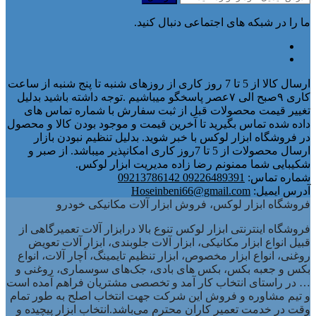
ما را در شبکه های اجتماعی دنبال کنید.
ارسال کالا از 5 تا 7 روز کاری از روزهای شنبه تا پنج شنبه از ساعت
کاری ۹صبح الی ۷عصر پاسخگو میباشیم .توجه داشته باشید بدلیل
تغییر قیمت محصولات قبل از ثبت سفارش با شماره تماس های
داده شده تماس بگیرید تا آخرین قیمت و موجود بودن کالا و محصول
در فروشگاه ابزار لوکس با خبر شوید. بدلیل تنظیم نبودن بازار
ارسال محصولات از 5 تا 7روز کاری امکانپذیر میباشد. از صبر و
شکیبایی شما ممنونم رضا زاده مدیریت ابزار لوکس.
شماره تماس:
09226489391 09213786142
آدرس ایمیل:
Hoseinbeni66@gmail.com
فروشگاه ابزار لوکس، فروش ابزار آلات مکانیکی خودرو
فروشگاه اینترنتی ابزار لوکس تنوع بالا درابزار آلات تعمیرگاهی از
قبیل انواع ابزار مکانیکی، ابزار آلات جلوبندی، ابزار آلات تعویض
روغنی، انواع ابزار مخصوص، ابزار تنظیم تایمینگ، آچار آلات، انواع
بکس و جعبه بکس، بکس های بادی، جک‌های سوسماری، روغنی و
… در راستای انتخاب کار آمد و تخصصی مشتریان فراهم آمده است
و تیم مشاوره و فروش این شرکت جهت انتخاب اصلح به طور تمام
وقت در خدمت تعمیر کاران محترم می‌باشد.انتخاب ابزار پیچیده و