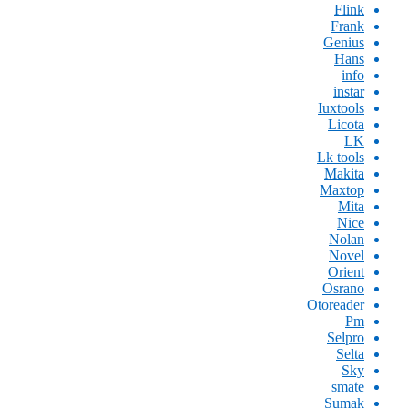
Flink
Frank
Genius
Hans
info
instar
Iuxtools
Licota
LK
Lk tools
Makita
Maxtop
Mita
Nice
Nolan
Novel
Orient
Osrano
Otoreader
Pm
Selpro
Selta
Sky
smate
Sumak