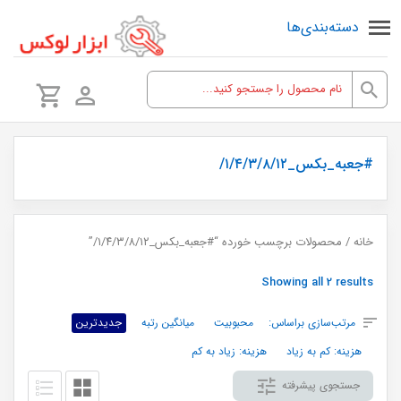
دسته‌بندی‌ها
#جعبه_بکس_۱/۴/۳/۸/۱۲/
خانه
/ محصولات برچسب خورده “#جعبه_بکس_۱/۴/۳/۸/۱۲/”
Sorted
Showing all 2 results
by
مرتب‌سازی براساس:
محبوبیت
میانگین رتبه
جدیدترین
latest
هزینه: کم به زیاد
هزینه: زیاد به کم
جستجوی پیشرفته