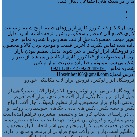
ما را در شبکه های اجتماعی دنبال کنید.
ارسال کالا از 5 تا 7 روز کاری از روزهای شنبه تا پنج شنبه از ساعت
کاری ۹صبح الی ۷عصر پاسخگو میباشیم .توجه داشته باشید بدلیل
تغییر قیمت محصولات قبل از ثبت سفارش با شماره تماس های
داده شده تماس بگیرید تا آخرین قیمت و موجود بودن کالا و محصول
در فروشگاه ابزار لوکس با خبر شوید. بدلیل تنظیم نبودن بازار
ارسال محصولات از 5 تا 7روز کاری امکانپذیر میباشد. از صبر و
شکیبایی شما ممنونم رضا زاده مدیریت ابزار لوکس.
شماره تماس:
09226489391 09213786142
آدرس ایمیل:
Hoseinbeni66@gmail.com
فروشگاه ابزار لوکس، فروش ابزار آلات مکانیکی خودرو
فروشگاه اینترنتی ابزار لوکس تنوع بالا درابزار آلات تعمیرگاهی از
قبیل انواع ابزار مکانیکی، ابزار آلات جلوبندی، ابزار آلات تعویض
روغنی، انواع ابزار مخصوص، ابزار تنظیم تایمینگ، آچار آلات، انواع
بکس و جعبه بکس، بکس های بادی، جک‌های سوسماری، روغنی و
… در راستای انتخاب کار آمد و تخصصی مشتریان فراهم آمده است
و تیم مشاوره و فروش این شرکت جهت انتخاب اصلح به طور تمام
وقت در خدمت تعمیر کاران محترم می‌باشد.انتخاب ابزار پیچیده و
زمانگیر است. بازار ابزارآلات تنوع فراوانی از برندها و مدلها را دارد.