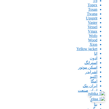
Tjj
Topex
Tosan
Twana
Upsprit
Vaster
Vessel
Vmax
Wofo
Wood
Xion
Yellow jacket
اتا
ادون
استرانگ
اسکن موتور
اشرایدر
اکتیو
امگا
ایران پتک
ایران صنعت
اینگو
باس
بتا
بیگ رد