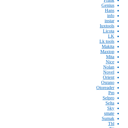
Frank
Genius
Hans
info
instar
Iuxtools
Licota
LK
Lk tools
Makita
Maxtop
Mita
Nice
Nolan
Novel
Orient
Osrano
Otoreader
Pm
Selpro
Selta
Sky
smate
Sumak
Tbl