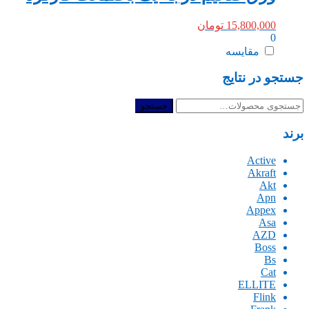
15,800,000
تومان
0
مقایسه
جستجو در نتایج
جستجو
جستجو
برای:
برند
Active
Akraft
Akt
Apn
Appex
Asa
AZD
Boss
Bs
Cat
ELLITE
Flink