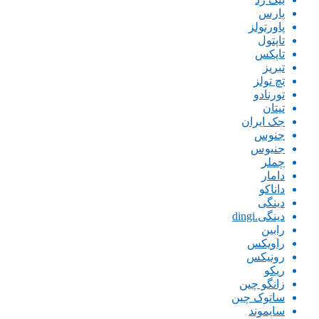
پارس
پاورتولز
تاپتول
تاپکس
تبریز
تچ تولز
تورنادو
تیتان
جک ایران
جنوس
جنیوس
چملر
دامار
داناکو
دینگی
دینگی.dingi
رابین
راویکس
رونیکس
ریکو
زانگو چین
ساتوک چین
سایموند