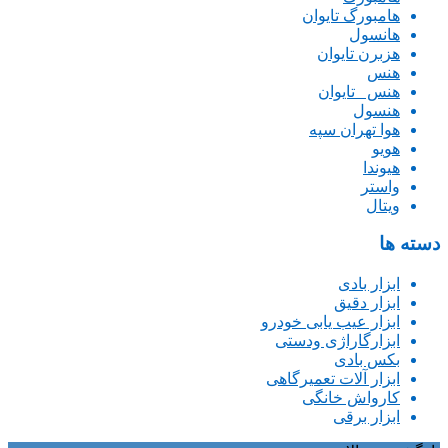
هامبورگ تایوان
هانسول
هزبرن تایوان
هنس
هنس _تایوان
هنسول
هوا تهران سپه
هویو
هیوندا
واستر
ویتال
دسته ها
ابزار بادی
ابزار دقیق
ابزار عیب یابی خودرو
ابزارگاراژی ودستی
بکس بادی
ابزار آلات تعمیرگاهی
کارواش خانگی
ابزار برقی