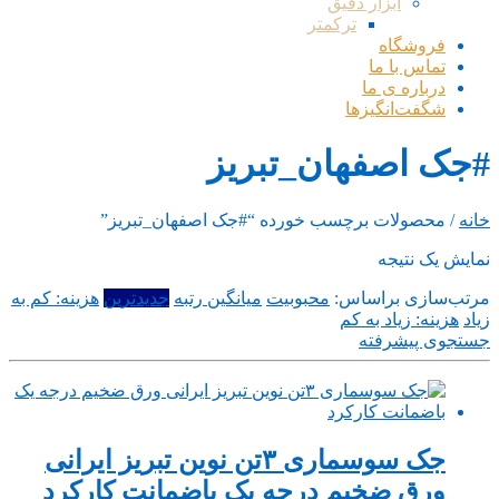
ابزار دقیق
ترکمتر
فروشگاه
تماس با ما
درباره ی ما
شگفت‌انگیزها
#جک اصفهان_تبریز
خانه
/ محصولات برچسب خورده “#جک اصفهان_تبریز”
نمایش یک نتیجه
مرتب‌سازی براساس:
محبوبیت
میانگین رتبه
جدیدترین
هزینه: کم به
زیاد
هزینه: زیاد به کم
جستجوی پیشرفته
جک سوسماری ۳تن نوین تبریز ایرانی
ورق ضخیم درجه یک باضمانت کارکرد