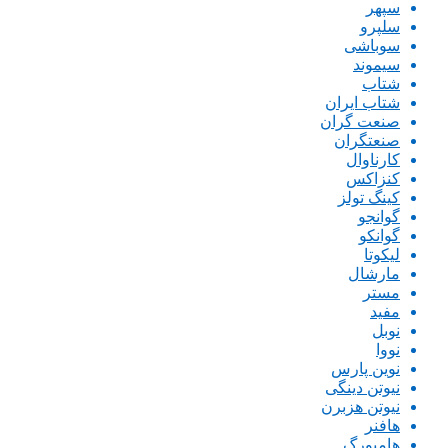
سپهر
سلپرو
سوباشی
سیموند
شتاب
شتاب ایران
صنعت گران
صنعتگران
کارناوال
کنزاکس
کینگ تولز
گوانجو
گوانکو
لیکوتا
مارشال
مستر
مفید
نوبل
نووا
نوین پارس
نیوتن دینگی
نیوتن هزبرن
هافنر
هامبورگ