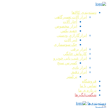
دسته‌بندی کالاها
ابزار آلات تعمیرگاهی
آچار آلات
ابزار مخصوص
جعبه بکس
ابزارگاراژی ودستی
انبر آلات
جک سوسماری
ابزار برقی
کارواش خانگی
ابزار عیب یابی خودرو
کمپرس سنج
ابزار بادی
ابزار دقیق
ترکمتر
فروشگاه
تماس با ما
درباره ی ما
شگفت‌انگیزها
دسته‌بندی‌ها