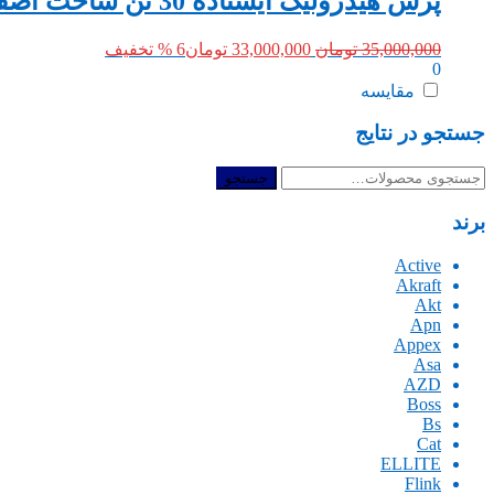
پرس هیدرولیک ایستاده 30 تن ساخت اصفهان ورق ضخیم تن اژ واقعی
قیمت
قیمت
35,000,000
تومان
33,000,000
تومان
6 % تخفیف
0
اصلی:
فعلی:
35,000,000 تومان
33,000,000 تومان.
مقایسه
بود.
جستجو در نتایج
جستجو
جستجو
برای:
برند
Active
Akraft
Akt
Apn
Appex
Asa
AZD
Boss
Bs
Cat
ELLITE
Flink