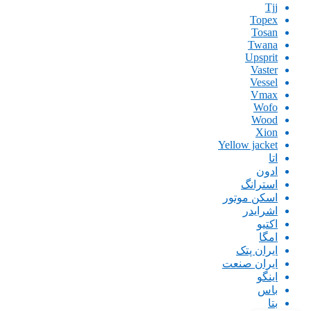
Tjj
Topex
Tosan
Twana
Upsprit
Vaster
Vessel
Vmax
Wofo
Wood
Xion
Yellow jacket
اتا
ادون
استرانگ
اسکن موتور
اشرایدر
اکتیو
امگا
ایران پتک
ایران صنعت
اینگو
باس
بتا