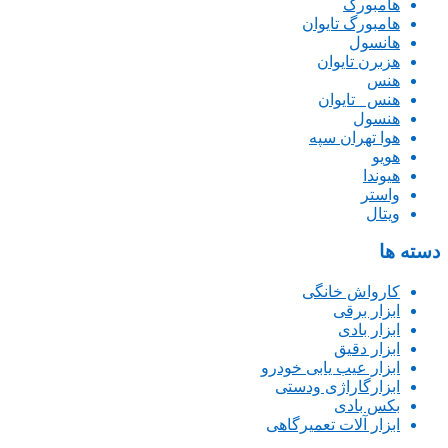
هامبورگ
هامبورگ تایوان
هانسول
هزبرن تایوان
هنس
هنس _تایوان
هنسول
هوا تهران سپه
هویو
هیوندا
واستر
ویتال
دسته ها
کارواش خانگی
ابزار برقی
ابزار بادی
ابزار دقیق
ابزار عیب یابی خودرو
ابزارگاراژی ودستی
بکس بادی
ابزار آلات تعمیرگاهی