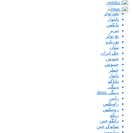
بیگ رد
پارس
پاورتولز
تاپتول
تاپکس
تبریز
تچ تولز
تورنادو
تیتان
جک ایران
جنوس
جنیوس
چملر
دامار
داناکو
دینگی
دینگی.dingi
رابین
راویکس
رونیکس
ریکو
زانگو چین
ساتوک چین
سایموند