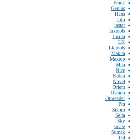
Frank
Genius
Hans
info
instar
Iuxtools
Licota
LK
Lk tools
Makita
Maxtop
Mita
Nice
Nolan
Novel
Orient
Osrano
Otoreader
Pm
Selpro
Selta
Sky
smate
Sumak
Tbl