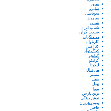
سپهر
سلپرو
سوباشی
سیموند
شتاب
شتاب ایران
صنعت گران
صنعتگران
کارناوال
کنزاکس
کینگ تولز
گوانجو
گوانکو
لیکوتا
مارشال
مستر
مفید
نوبل
نووا
نوین پارس
نیوتن دینگی
نیوتن هزبرن
هافنر