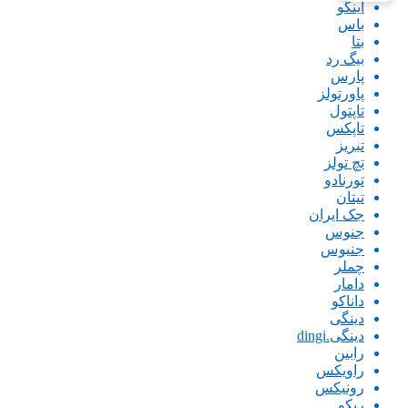
اینگو
باس
بتا
بیگ رد
پارس
پاورتولز
تاپتول
تاپکس
تبریز
تچ تولز
تورنادو
تیتان
جک ایران
جنوس
جنیوس
چملر
دامار
داناکو
دینگی
دینگی.dingi
رابین
راویکس
رونیکس
ریکو