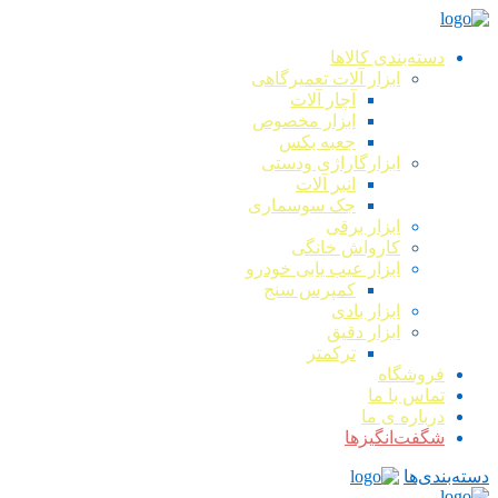
دسته‌بندی کالاها
ابزار آلات تعمیرگاهی
آچار آلات
ابزار مخصوص
جعبه بکس
ابزارگاراژی ودستی
انبر آلات
جک سوسماری
ابزار برقی
کارواش خانگی
ابزار عیب یابی خودرو
کمپرس سنج
ابزار بادی
ابزار دقیق
ترکمتر
فروشگاه
تماس با ما
درباره ی ما
شگفت‌انگیزها
دسته‌بندی‌ها