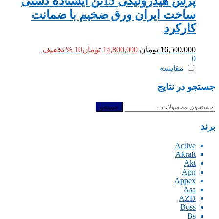
پرس هیدرولیکی 15تن ایستاده دستی
ساخت ایران ورق ضخیم با ضمانت
کارکرد
قیمت
قیمت
16,500,000
تومان
14,800,000
تومان
10 % تخفیف
0
اصلی:
فعلی:
16,500,000 تومان
14,800,000 تومان.
مقایسه
بود.
جستجو در نتایج
جستجو
جستجو
برای:
برند
Active
Akraft
Akt
Apn
Appex
Asa
AZD
Boss
Bs