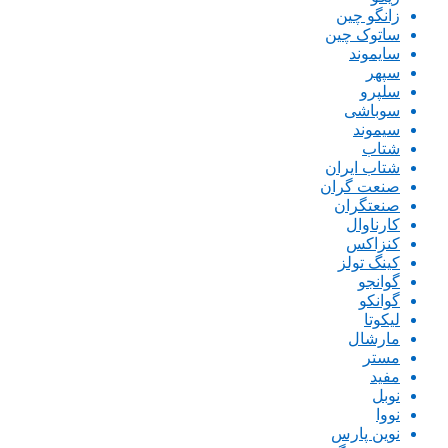
زانگو چین
ساتوک چین
سایموند
سپهر
سلپرو
سوباشی
سیموند
شتاب
شتاب ایران
صنعت گران
صنعتگران
کارناوال
کنزاکس
کینگ تولز
گوانجو
گوانکو
لیکوتا
مارشال
مستر
مفید
نوبل
نووا
نوین پارس