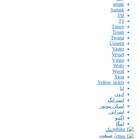
smate
Sumak
Tbl
Tjj
Topex
Tosan
Twana
Upsprit
Vaster
Vessel
Vmax
Wofo
Wood
Xion
Yellow jacket
اتا
ادون
استرانگ
اسکن موتور
اشرایدر
اکتیو
امگا
ایران پتک
ایران صنعت