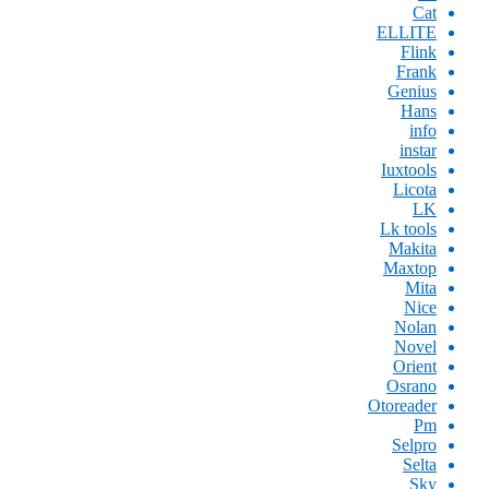
Cat
ELLITE
Flink
Frank
Genius
Hans
info
instar
Iuxtools
Licota
LK
Lk tools
Makita
Maxtop
Mita
Nice
Nolan
Novel
Orient
Osrano
Otoreader
Pm
Selpro
Selta
Sky