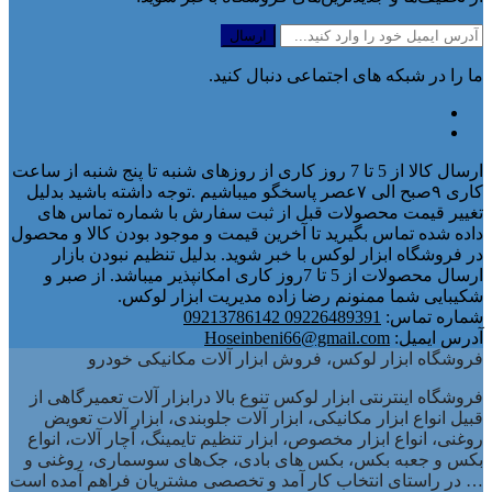
ما را در شبکه های اجتماعی دنبال کنید.
ارسال کالا از 5 تا 7 روز کاری از روزهای شنبه تا پنج شنبه از ساعت
کاری ۹صبح الی ۷عصر پاسخگو میباشیم .توجه داشته باشید بدلیل
تغییر قیمت محصولات قبل از ثبت سفارش با شماره تماس های
داده شده تماس بگیرید تا آخرین قیمت و موجود بودن کالا و محصول
در فروشگاه ابزار لوکس با خبر شوید. بدلیل تنظیم نبودن بازار
ارسال محصولات از 5 تا 7روز کاری امکانپذیر میباشد. از صبر و
شکیبایی شما ممنونم رضا زاده مدیریت ابزار لوکس.
شماره تماس:
09226489391 09213786142
آدرس ایمیل:
Hoseinbeni66@gmail.com
فروشگاه ابزار لوکس، فروش ابزار آلات مکانیکی خودرو
فروشگاه اینترنتی ابزار لوکس تنوع بالا درابزار آلات تعمیرگاهی از
قبیل انواع ابزار مکانیکی، ابزار آلات جلوبندی، ابزار آلات تعویض
روغنی، انواع ابزار مخصوص، ابزار تنظیم تایمینگ، آچار آلات، انواع
بکس و جعبه بکس، بکس های بادی، جک‌های سوسماری، روغنی و
… در راستای انتخاب کار آمد و تخصصی مشتریان فراهم آمده است