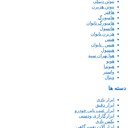
نیوتن دینگی
نیوتن هزبرن
هافنر
هامبورگ
هامبورگ تایوان
هانسول
هزبرن تایوان
هنس
هنس _تایوان
هنسول
هوا تهران سپه
هویو
هیوندا
واستر
ویتال
دسته ها
ابزار بادی
ابزار دقیق
ابزار عیب یابی خودرو
ابزارگاراژی ودستی
بکس بادی
ابزار آلات تعمیرگاهی