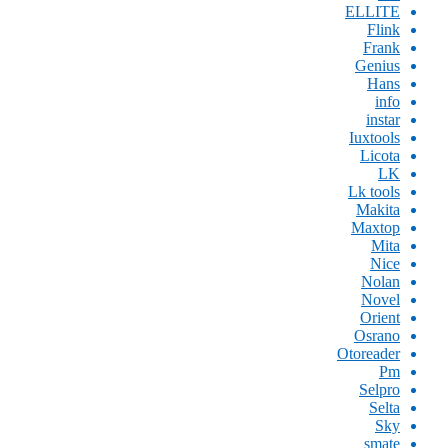
ELLITE
Flink
Frank
Genius
Hans
info
instar
Iuxtools
Licota
LK
Lk tools
Makita
Maxtop
Mita
Nice
Nolan
Novel
Orient
Osrano
Otoreader
Pm
Selpro
Selta
Sky
smate