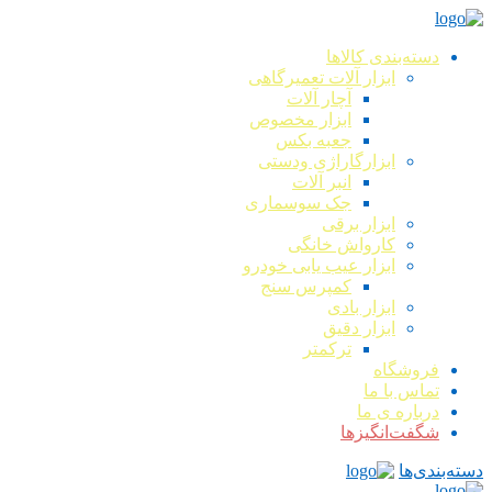
دسته‌بندی کالاها
ابزار آلات تعمیرگاهی
آچار آلات
ابزار مخصوص
جعبه بکس
ابزارگاراژی ودستی
انبر آلات
جک سوسماری
ابزار برقی
کارواش خانگی
ابزار عیب یابی خودرو
کمپرس سنج
ابزار بادی
ابزار دقیق
ترکمتر
فروشگاه
تماس با ما
درباره ی ما
شگفت‌انگیزها
دسته‌بندی‌ها