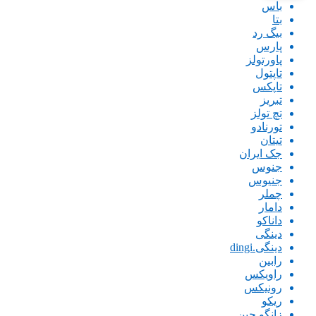
باس
بتا
بیگ رد
پارس
پاورتولز
تاپتول
تاپکس
تبریز
تچ تولز
تورنادو
تیتان
جک ایران
جنوس
جنیوس
چملر
دامار
داناکو
دینگی
دینگی.dingi
رابین
راویکس
رونیکس
ریکو
زانگو چین