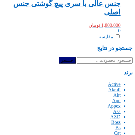
جنس عالی با سری پیچ گوشتی جنس
اصلی
1,800,000
تومان
0
مقایسه
جستجو در نتایج
جستجو
جستجو
برای:
برند
Active
Akraft
Akt
Apn
Appex
Asa
AZD
Boss
Bs
Cat