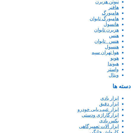
نیوتن هزبرن
هافنر
هامبورگ
هامبورگ تایوان
هانسول
هزبرن تایوان
هنس
هنس _تایوان
هنسول
هوا تهران سپه
هویو
هیوندا
واستر
ویتال
دسته ها
ابزار بادی
ابزار دقیق
ابزار عیب یابی خودرو
ابزارگاراژی ودستی
بکس بادی
ابزار آلات تعمیرگاهی
کارواش خانگی