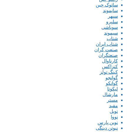
ساتوک چین
سایموند
سپهر
سلپرو
سوباشی
سیموند
شتاب
شتاب ایران
صنعت گران
صنعتگران
کارناوال
کنزاکس
کینگ تولز
گوانجو
گوانکو
لیکوتا
مارشال
مستر
مفید
نوبل
نووا
نوین پارس
نیوتن دینگی