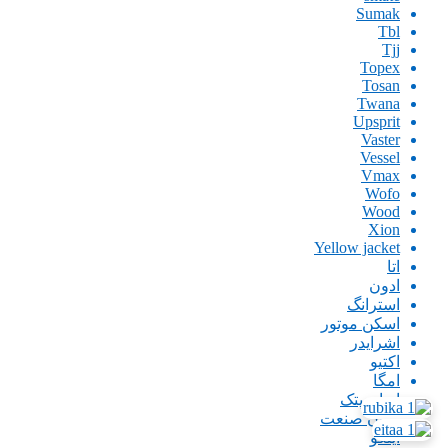
Sumak
Tbl
Tjj
Topex
Tosan
Twana
Upsprit
Vaster
Vessel
Vmax
Wofo
Wood
Xion
Yellow jacket
اتا
ادون
استرانگ
اسکن موتور
اشرایدر
اکتیو
امگا
ایران پتک
ایران صنعت
اینگو