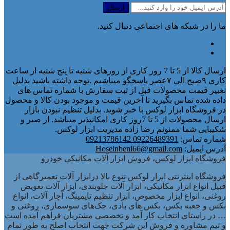
ما را در شبکه های اجتماعی دنبال کنید.
ارسال کالا از 5 تا 7 روز کاری از روزهای شنبه تا پنج شنبه از ساعت
کاری ۹صبح الی ۷عصر پاسخگو میباشیم .توجه داشته باشید بدلیل
تغییر قیمت محصولات قبل از ثبت سفارش با شماره تماس های
داده شده تماس بگیرید تا آخرین قیمت و موجود بودن کالا و محصول
در فروشگاه ابزار لوکس با خبر شوید. بدلیل تنظیم نبودن بازار
ارسال محصولات از 5 تا 7روز کاری امکانپذیر میباشد. از صبر و
شکیبایی شما ممنونم رضا زاده مدیریت ابزار لوکس.
شماره تماس:
09226489391 09213786142
آدرس ایمیل:
Hoseinbeni66@gmail.com
فروشگاه ابزار لوکس، فروش ابزار آلات مکانیکی خودرو
فروشگاه اینترنتی ابزار لوکس تنوع بالا درابزار آلات تعمیرگاهی از
قبیل انواع ابزار مکانیکی، ابزار آلات جلوبندی، ابزار آلات تعویض
روغنی، انواع ابزار مخصوص، ابزار تنظیم تایمینگ، آچار آلات، انواع
بکس و جعبه بکس، بکس های بادی، جک‌های سوسماری، روغنی و
… در راستای انتخاب کار آمد و تخصصی مشتریان فراهم آمده است
و تیم مشاوره و فروش این شرکت جهت انتخاب اصلح به طور تمام