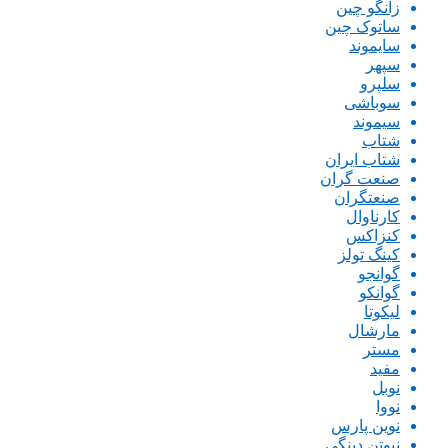
زانگو چین
ساتوک چین
سایموند
سپهر
سلپرو
سوباشی
سیموند
شتاب
شتاب ایران
صنعت گران
صنعتگران
کارناوال
کنزاکس
کینگ تولز
گوانجو
گوانکو
لیکوتا
مارشال
مستر
مفید
نوبل
نووا
نوین پارس
نیوتن دینگی