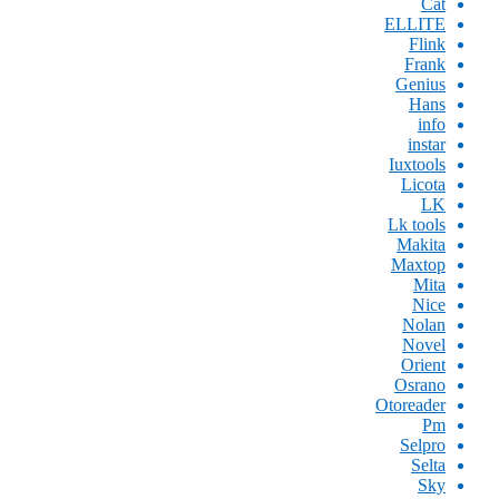
Cat
ELLITE
Flink
Frank
Genius
Hans
info
instar
Iuxtools
Licota
LK
Lk tools
Makita
Maxtop
Mita
Nice
Nolan
Novel
Orient
Osrano
Otoreader
Pm
Selpro
Selta
Sky