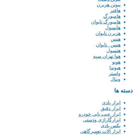
نیوتن هزبرن
هافنر
هامبورگ
هامبورگ تایوان
هانسول
هزبرن تایوان
هنس
هنس _تایوان
هنسول
هوا تهران سپه
هویو
هیوندا
واستر
ویتال
دسته ها
ابزار بادی
ابزار دقیق
ابزار عیب یابی خودرو
ابزارگاراژی ودستی
بکس بادی
ابزار آلات تعمیرگاهی