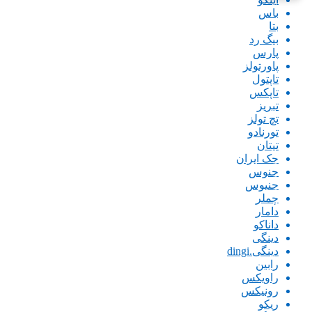
باس
بتا
بیگ رد
پارس
پاورتولز
تاپتول
تاپکس
تبریز
تچ تولز
تورنادو
تیتان
جک ایران
جنوس
جنیوس
چملر
دامار
داناکو
دینگی
دینگی.dingi
رابین
راویکس
رونیکس
ریکو