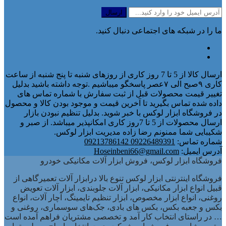
ما را در شبکه های اجتماعی دنبال کنید.
ارسال کالا از 5 تا 7 روز کاری از روزهای شنبه تا پنج شنبه از ساعت
کاری ۹صبح الی ۷عصر پاسخگو میباشیم .توجه داشته باشید بدلیل
تغییر قیمت محصولات قبل از ثبت سفارش با شماره تماس های
داده شده تماس بگیرید تا آخرین قیمت و موجود بودن کالا و محصول
در فروشگاه ابزار لوکس با خبر شوید. بدلیل تنظیم نبودن بازار
ارسال محصولات از 5 تا 7روز کاری امکانپذیر میباشد. از صبر و
شکیبایی شما ممنونم رضا زاده مدیریت ابزار لوکس.
شماره تماس:
09226489391 09213786142
آدرس ایمیل:
Hoseinbeni66@gmail.com
فروشگاه ابزار لوکس، فروش ابزار آلات مکانیکی خودرو
فروشگاه اینترنتی ابزار لوکس تنوع بالا درابزار آلات تعمیرگاهی از
قبیل انواع ابزار مکانیکی، ابزار آلات جلوبندی، ابزار آلات تعویض
روغنی، انواع ابزار مخصوص، ابزار تنظیم تایمینگ، آچار آلات، انواع
بکس و جعبه بکس، بکس های بادی، جک‌های سوسماری، روغنی و
… در راستای انتخاب کار آمد و تخصصی مشتریان فراهم آمده است