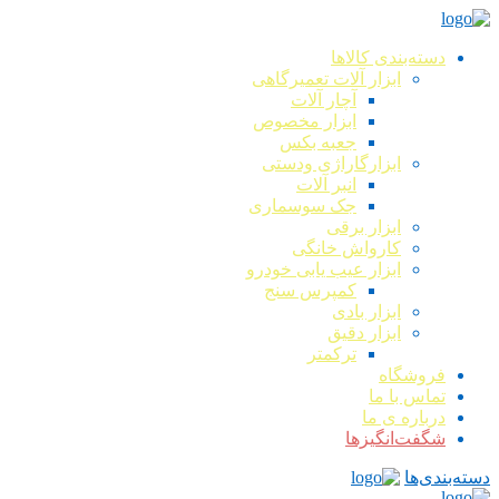
دسته‌بندی کالاها
ابزار آلات تعمیرگاهی
آچار آلات
ابزار مخصوص
جعبه بکس
ابزارگاراژی ودستی
انبر آلات
جک سوسماری
ابزار برقی
کارواش خانگی
ابزار عیب یابی خودرو
کمپرس سنج
ابزار بادی
ابزار دقیق
ترکمتر
فروشگاه
تماس با ما
درباره ی ما
شگفت‌انگیزها
دسته‌بندی‌ها