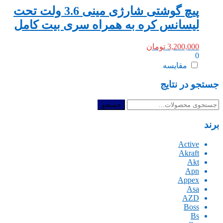
پیچ گوشتی شارژی مینی 3.6 ولت تحت
لیسانس کره به همراه سری بیت کامل
3,200,000
تومان
0
مقایسه
جستجو در نتایج
جستجو
جستجو
برای:
برند
Active
Akraft
Akt
Apn
Appex
Asa
AZD
Boss
Bs