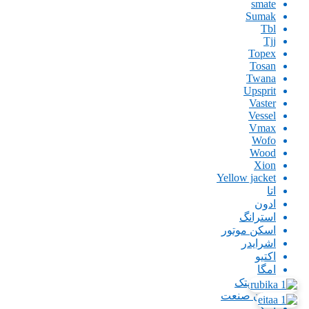
smate
Sumak
Tbl
Tjj
Topex
Tosan
Twana
Upsprit
Vaster
Vessel
Vmax
Wofo
Wood
Xion
Yellow jacket
اتا
ادون
استرانگ
اسکن موتور
اشرایدر
اکتیو
امگا
ایران پتک
ایران صنعت
اینگو