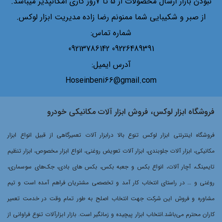
نبودن بازار ارسال محصولات از 5 تا 7روز کاری امکانپذیر میباشد.
از صبر و شکیبایی شما ممنونم رضا زاده مدیریت ابزار لوکس.
شماره تماس:
09226489391 09213786142
آدرس ایمیل:
Hoseinbeni66@gmail.com
فروشگاه ابزار لوکس، فروش ابزار آلات مکانیکی خودرو
فروشگاه اینترنتی ابزار لوکس تنوع بالا درابزار آلات تعمیرگاهی از قبیل انواع ابزار
مکانیکی، ابزار آلات جلوبندی، ابزار آلات تعویض روغنی، انواع ابزار مخصوص، ابزار تنظیم
تایمینگ، آچار آلات، انواع بکس و جعبه بکس، بکس های بادی، جک‌های سوسماری،
روغنی و … در راستای انتخاب کار آمد و تخصصی مشتریان فراهم آمده است و تیم
مشاوره و فروش این شرکت جهت انتخاب اصلح به طور تمام وقت در خدمت تعمیر
کاران محترم می‌باشد.انتخاب ابزار پیچیده و زمانگیر است. بازار ابزارآلات تنوع فراوانی از