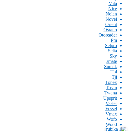
Mita
Nice
Nolan
Novel
Orient
Osrano
Otoreader
Pm
Selpro
Selta
Sky
smate
Sumak
Tbl
Tjj
Topex
Tosan
Twana
Upsprit
Vaster
Vessel
Vmax
Wofo
Wood
Xion