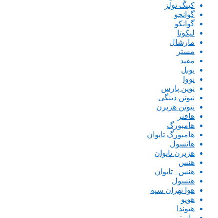
کینگ تولز
گوانجو
گوانکو
لیکوتا
مارشال
مستر
مفید
نوبل
نووا
نوین پارس
نیوتن دینگی
نیوتن هزبرن
هافنر
هامبورگ
هامبورگ تایوان
هانسول
هزبرن تایوان
هنس
هنس _تایوان
هنسول
هوا تهران سپه
هویو
هیوندا
واستر