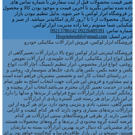
تغییر قیمت محصولات قبل از ثبت سفارش با شماره تماس های
داده شده تماس بگیرید تا آخرین قیمت و موجود بودن کالا و محصول
در فروشگاه ابزار لوکس با خبر شوید. بدلیل تنظیم نبودن بازار
ارسال محصولات از 5 تا 7روز کاری امکانپذیر میباشد. از صبر و
شکیبایی شما ممنونم رضا زاده مدیریت ابزار لوکس.
شماره تماس:
09226489391 09213786142
آدرس ایمیل:
Hoseinbeni66@gmail.com
فروشگاه ابزار لوکس، فروش ابزار آلات مکانیکی خودرو
فروشگاه اینترنتی ابزار لوکس تنوع بالا درابزار آلات تعمیرگاهی از
قبیل انواع ابزار مکانیکی، ابزار آلات جلوبندی، ابزار آلات تعویض
روغنی، انواع ابزار مخصوص، ابزار تنظیم تایمینگ، آچار آلات، انواع
بکس و جعبه بکس، بکس های بادی، جک‌های سوسماری، روغنی و
… در راستای انتخاب کار آمد و تخصصی مشتریان فراهم آمده است
و تیم مشاوره و فروش این شرکت جهت انتخاب اصلح به طور تمام
وقت در خدمت تعمیر کاران محترم می‌باشد.انتخاب ابزار پیچیده و
زمانگیر است. بازار ابزارآلات تنوع فراوانی از برندها و مدلها را دارد.
در این بازار برای هر رسته فنی گستره زیادی از ابزارآلات
تعمیرگاهی، دستی، بادی و بنزینی وجود دارد. برای هر گروه از این
ابزارآلات برندهای بسیاری وجود دارند که هر کدام کیفیت و کارایی
خاصی دارند. از طرفی فروشگاه‌های سنتی ابزارآلات هر کدام
عرضه کننده گروه محدودی از برندها و گروه‌های محصولات هستند.
برای مشتریانی که دنبال خرید بهترین ابزارآلات بسته به نیازشان
هستند، جستجو در این بازار طاقت‌فرسا و گیج‌کننده خواهد بود. برای