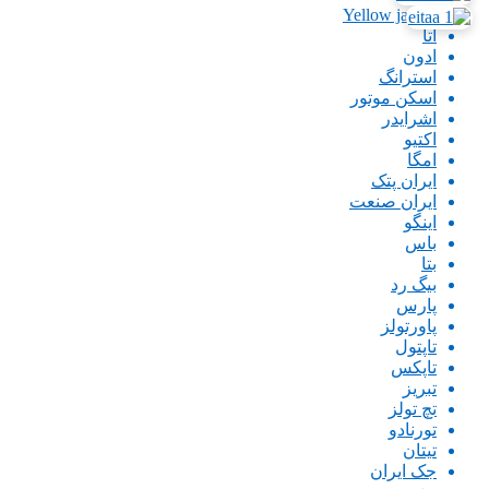
Yellow jacket
اتا
ادون
استرانگ
اسکن موتور
اشرایدر
اکتیو
امگا
ایران پتک
ایران صنعت
اینگو
باس
بتا
بیگ رد
پارس
پاورتولز
تاپتول
تاپکس
تبریز
تچ تولز
تورنادو
تیتان
جک ایران