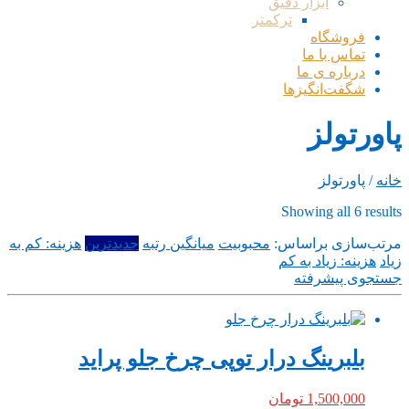
ابزار دقیق
ترکمتر
فروشگاه
تماس با ما
درباره ی ما
شگفت‌انگیزها
پاورتولز
خانه
/ پاورتولز
Sorted
Showing all 6 results
by
مرتب‌سازی براساس:
latest
محبوبیت
میانگین رتبه
جدیدترین
هزینه: کم به
زیاد
هزینه: زیاد به کم
جستجوی پیشرفته
بلبرینگ درار توپی چرخ جلو پراید
1,500,000
تومان