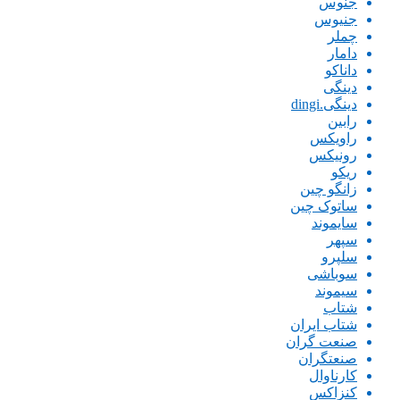
جنوس
جنیوس
چملر
دامار
داناکو
دینگی
دینگی.dingi
رابین
راویکس
رونیکس
ریکو
زانگو چین
ساتوک چین
سایموند
سپهر
سلپرو
سوباشی
سیموند
شتاب
شتاب ایران
صنعت گران
صنعتگران
کارناوال
کنزاکس