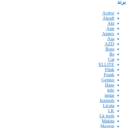
برند
Active
Akraft
Akt
Apn
Appex
Asa
AZD
Boss
Bs
Cat
ELLITE
Flink
Frank
Genius
Hans
info
instar
Iuxtools
Licota
LK
Lk tools
Makita
Maxtop