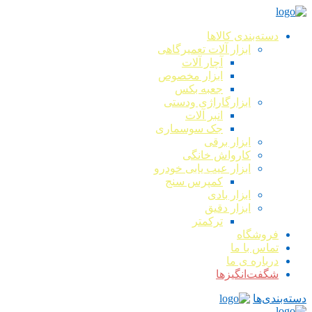
دسته‌بندی کالاها
ابزار آلات تعمیرگاهی
آچار آلات
ابزار مخصوص
جعبه بکس
ابزارگاراژی ودستی
انبر آلات
جک سوسماری
ابزار برقی
کارواش خانگی
ابزار عیب یابی خودرو
کمپرس سنج
ابزار بادی
ابزار دقیق
ترکمتر
فروشگاه
تماس با ما
درباره ی ما
شگفت‌انگیزها
دسته‌بندی‌ها