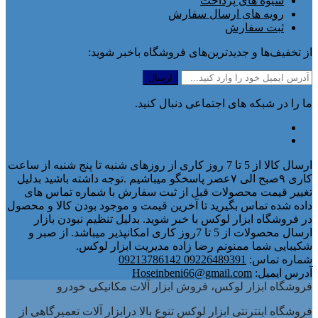
شیوه های پرداخت
رویه های ارسال سفارش
ثبت سفارش
از تخفیف‌ها و جدیدترین‌های فروشگاه باخبر شوید:
ما را در شبکه های اجتماعی دنبال کنید.
ارسال کالا از 5 تا 7 روز کاری از روزهای شنبه تا پنج شنبه از ساعت
کاری ۹صبح الی ۷عصر پاسخگو میباشیم .توجه داشته باشید بدلیل
تغییر قیمت محصولات قبل از ثبت سفارش با شماره تماس های
داده شده تماس بگیرید تا آخرین قیمت و موجود بودن کالا و محصول
در فروشگاه ابزار لوکس با خبر شوید. بدلیل تنظیم نبودن بازار
ارسال محصولات از 5 تا 7روز کاری امکانپذیر میباشد. از صبر و
شکیبایی شما ممنونم رضا زاده مدیریت ابزار لوکس.
شماره تماس:
09226489391 09213786142
آدرس ایمیل:
Hoseinbeni66@gmail.com
فروشگاه ابزار لوکس، فروش ابزار آلات مکانیکی خودرو
فروشگاه اینترنتی ابزار لوکس تنوع بالا درابزار آلات تعمیرگاهی از