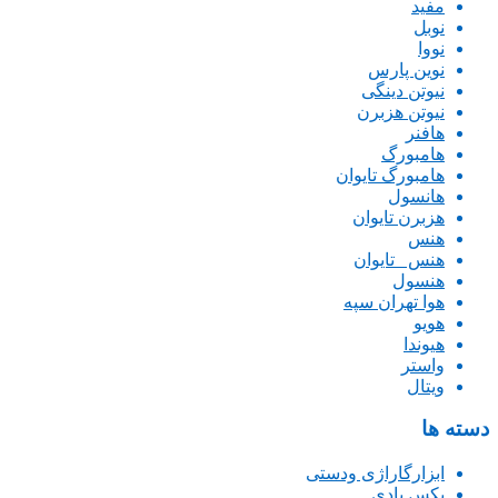
مفید
نوبل
نووا
نوین پارس
نیوتن دینگی
نیوتن هزبرن
هافنر
هامبورگ
هامبورگ تایوان
هانسول
هزبرن تایوان
هنس
هنس _تایوان
هنسول
هوا تهران سپه
هویو
هیوندا
واستر
ویتال
دسته ها
ابزارگاراژی ودستی
بکس بادی