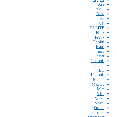
Asa
AZD
Boss
Bs
Cat
ELLITE
Flink
Frank
Genius
Hans
info
instar
Iuxtools
Licota
LK
Lk tools
Makita
Maxtop
Mita
Nice
Nolan
Novel
Orient
Osrano