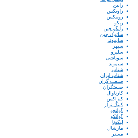
رابین
راویکس
رونیکس
ریکو
زانگو چین
ساتوک چین
سایموند
سپهر
سلپرو
سوباشی
سیموند
شتاب
شتاب ایران
صنعت گران
صنعتگران
کارناوال
کنزاکس
کینگ تولز
گوانجو
گوانکو
لیکوتا
مارشال
مستر