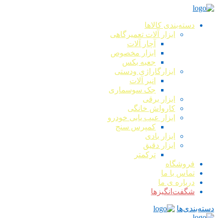
دسته‌بندی کالاها
ابزار آلات تعمیرگاهی
آچار آلات
ابزار مخصوص
جعبه بکس
ابزارگاراژی ودستی
انبر آلات
جک سوسماری
ابزار برقی
کارواش خانگی
ابزار عیب یابی خودرو
کمپرس سنج
ابزار بادی
ابزار دقیق
ترکمتر
فروشگاه
تماس با ما
درباره ی ما
شگفت‌انگیزها
دسته‌بندی‌ها