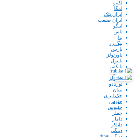
اکتیو
امگا
ایران پتک
ایران صنعت
اینگو
باس
بتا
بیگ رد
پارس
پاورتولز
تاپتول
تاپکس
تبریز
تچ تولز
تورنادو
تیتان
جک ایران
جنوس
جنیوس
چملر
دامار
داناکو
دینگی
دینگی.dingi