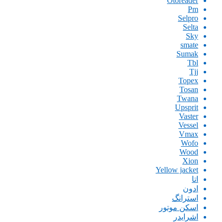
Otoreader
Pm
Selpro
Selta
Sky
smate
Sumak
Tbl
Tjj
Topex
Tosan
Twana
Upsprit
Vaster
Vessel
Vmax
Wofo
Wood
Xion
Yellow jacket
اتا
ادون
استرانگ
اسکن موتور
اشرایدر