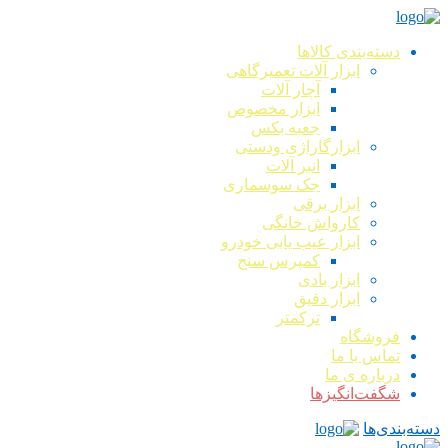
دسته‌بندی کالاها
ابزار آلات تعمیرگاهی
آچار آلات
ابزار مخصوص
جعبه بکس
ابزارگاراژی ودستی
انبر آلات
جک سوسماری
ابزار برقی
کارواش خانگی
ابزار عیب یابی خودرو
کمپرس سنج
ابزار بادی
ابزار دقیق
ترکمتر
فروشگاه
تماس با ما
درباره ی ما
شگفت‌انگیزها
دسته‌بندی‌ها