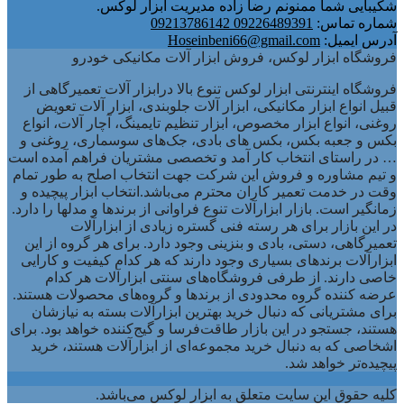
شکیبایی شما ممنونم رضا زاده مدیریت ابزار لوکس.
شماره تماس:
09226489391 09213786142
آدرس ایمیل:
Hoseinbeni66@gmail.com
فروشگاه ابزار لوکس، فروش ابزار آلات مکانیکی خودرو
فروشگاه اینترنتی ابزار لوکس تنوع بالا درابزار آلات تعمیرگاهی از
قبیل انواع ابزار مکانیکی، ابزار آلات جلوبندی، ابزار آلات تعویض
روغنی، انواع ابزار مخصوص، ابزار تنظیم تایمینگ، آچار آلات، انواع
بکس و جعبه بکس، بکس های بادی، جک‌های سوسماری، روغنی و
… در راستای انتخاب کار آمد و تخصصی مشتریان فراهم آمده است
و تیم مشاوره و فروش این شرکت جهت انتخاب اصلح به طور تمام
وقت در خدمت تعمیر کاران محترم می‌باشد.انتخاب ابزار پیچیده و
زمانگیر است. بازار ابزارآلات تنوع فراوانی از برندها و مدلها را دارد.
در این بازار برای هر رسته فنی گستره زیادی از ابزارآلات
تعمیرگاهی، دستی، بادی و بنزینی وجود دارد. برای هر گروه از این
ابزارآلات برندهای بسیاری وجود دارند که هر کدام کیفیت و کارایی
خاصی دارند. از طرفی فروشگاه‌های سنتی ابزارآلات هر کدام
عرضه کننده گروه محدودی از برندها و گروه‌های محصولات هستند.
برای مشتریانی که دنبال خرید بهترین ابزارآلات بسته به نیازشان
هستند، جستجو در این بازار طاقت‌فرسا و گیج‌کننده خواهد بود. برای
اشخاصی که به دنبال خرید مجموعه‌ای از ابزارآلات هستند، خرید
پیچیده‌تر خواهد شد.
کلیه حقوق این سایت متعلق به ابزار لوکس می‌باشد.