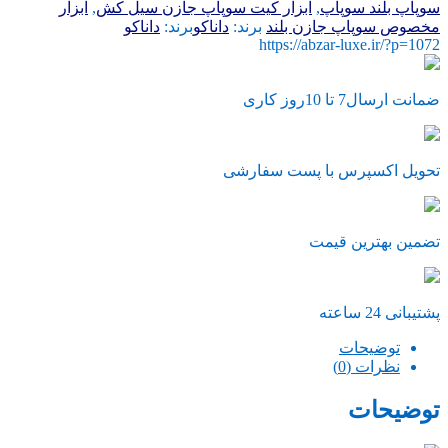
سوپاپ
سوپاپ بلند سوپاپ
,
ابزار کیت سوپاپ جازن سیل کش
,
ابزار
بلند
مخصوص سوپاپ جازن بلند
برند:
داناکو
برند:
داناکو
عدد
https://abzar-luxe.ir/?p=1072
ضمانت ارسال7 تا 10روز کاری
تحویل اکسپرس با پست سفارشی
تضمین بهترین قیمت
پشتیبانی 24 ساعته
توضیحات
نظرات (0)
توضیحات