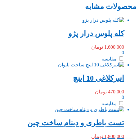
محصولات مشابه
کله پلوس درار پژو
1,600,000
تومان
0
مقایسه
انبرکلاغی 10 اینچ
470,000
تومان
0
مقایسه
تست باطری و دینام ساخت چین
1,800,000
تومان