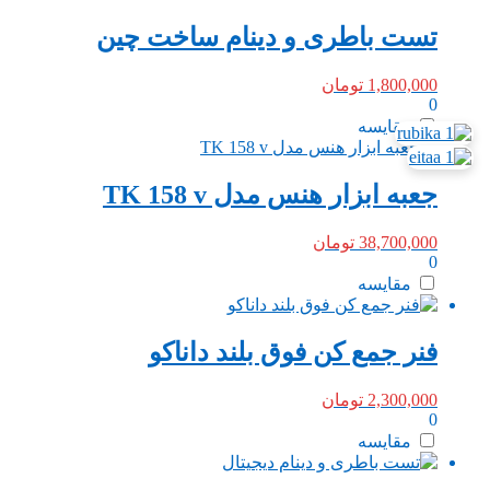
تست باطری و دینام ساخت چین
1,800,000
تومان
0
مقایسه
جعبه ابزار هنس مدل TK 158 v
38,700,000
تومان
0
مقایسه
فنر‌ جمع کن فوق بلند داناکو
2,300,000
تومان
0
مقایسه