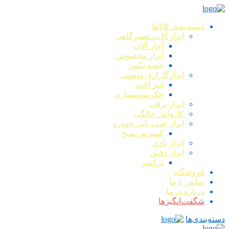
دسته‌بندی کالاها
ابزار آلات تعمیرگاهی
آچار آلات
ابزار مخصوص
جعبه بکس
ابزارگاراژی ودستی
انبر آلات
جک سوسماری
ابزار برقی
کارواش خانگی
ابزار عیب یابی خودرو
کمپرس سنج
ابزار بادی
ابزار دقیق
ترکمتر
فروشگاه
تماس با ما
درباره ی ما
شگفت‌انگیزها
دسته‌بندی‌ها