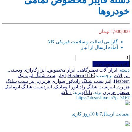
دسته فایبر مخصوص تمامی
خودروها
1,900,000
تومان
گارانتی اصالت و سلامت فیزیکی کالا
آماده ارسال از انبار
انبر
بست
افزودن به سبد خرید
شلنگ
دسته:
ابزار آلات تعمیرگاهی
,
ابزار مخصوص
,
ابزارگاراژی ودستی
,
رادیاتور
انبر آلات
برچسب:
Hezbern 🇹🇼
,
اچار بست شلنگ اتوماتیک
Hezbern
Hezbern
,
انبر بست شلنگ رادیاتور سواری هزبرن
,
انبر بست شلنگ
ریگلارژی
هزبرن
,
انبربست شلنگ رادیاتور اتوماتیک
,
انبرذبست شلنگ اتوماتیک
اتوماتیک
صنعتی هزبرن
برند:
داناکو
برند:
داناکو
دسته
https://abzar-luxe.ir/?p=3167
فایبر
مخصوص
تمامی
ضمانت ارسال7 تا 10روز کاری
خودروها
عدد