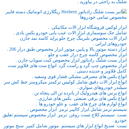
شلنگ به راحتی در بیاورید .
ابزار لوکس فروشگاه ابزار الات مکانیکی .
شامل جک سوسماری ابزار الات عیب یابی خودرو بکس بادی .
ابزار الات مخصوص بلبرینگ چرخ جلو پراید کاسه نمد جازن
خودروهای ایرانی .
ابزار دسته موتور بالا و پایین موتور ابزار مخصوص طبق درار 206 .
ابزار مخصوص کاسه چرخ درار عقب و جلو .
ابزار بست شلنگ رادیاتور ابزار مخصوص کیت سوپاپ جازن .
ابزار مخصوص چپ گرد و راست گرد انواع ست های قلاویز ست
کامل قلاویز و حدیده دستی .
انواع بکس های مصرفی مشکی فشار قوی وسفید .
انواع ابزار الات دقیق شامل کولیس ترکمتر میکرومتر خط کش سر
سیلندر خودروهای سواری .
انواع پرس های هیدرولیک از پانزده تن الی پنجاه تن .
انواع بکس های برقی صنعتی بکس های شارژی .
انواع لوازم های چرخ های عقب و جلو خودرو ها .
سیستم ترمز شامل ابزار کالیبر ترمز ابزار مخصوص .
تست سیستم کلاج تست روغن ترمز ابزار مخصوص سیستم تعلیق
خودرو .
تست ضدیخ انواع ابزار های سیستم موتور شامل کمپر سنج موتور