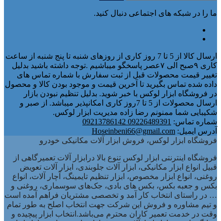
ما را در شبکه های اجتماعی دنبال کنید.
ارسال کالا از 5 تا 7 روز کاری از روزهای شنبه تا پنج شنبه از ساعت
کاری ۹صبح الی ۷عصر پاسخگو میباشیم .توجه داشته باشید بدلیل
تغییر قیمت محصولات قبل از ثبت سفارش با شماره تماس های
داده شده تماس بگیرید تا آخرین قیمت و موجود بودن کالا و محصول
در فروشگاه ابزار لوکس با خبر شوید. بدلیل تنظیم نبودن بازار
ارسال محصولات از 5 تا 7روز کاری امکانپذیر میباشد. از صبر و
شکیبایی شما ممنونم رضا زاده مدیریت ابزار لوکس.
شماره تماس:
09226489391 09213786142
آدرس ایمیل:
Hoseinbeni66@gmail.com
فروشگاه ابزار لوکس، فروش ابزار آلات مکانیکی خودرو
فروشگاه اینترنتی ابزار لوکس تنوع بالا درابزار آلات تعمیرگاهی از
قبیل انواع ابزار مکانیکی، ابزار آلات جلوبندی، ابزار آلات تعویض
روغنی، انواع ابزار مخصوص، ابزار تنظیم تایمینگ، آچار آلات، انواع
بکس و جعبه بکس، بکس های بادی، جک‌های سوسماری، روغنی و
… در راستای انتخاب کار آمد و تخصصی مشتریان فراهم آمده است
و تیم مشاوره و فروش این شرکت جهت انتخاب اصلح به طور تمام
وقت در خدمت تعمیر کاران محترم می‌باشد.انتخاب ابزار پیچیده و