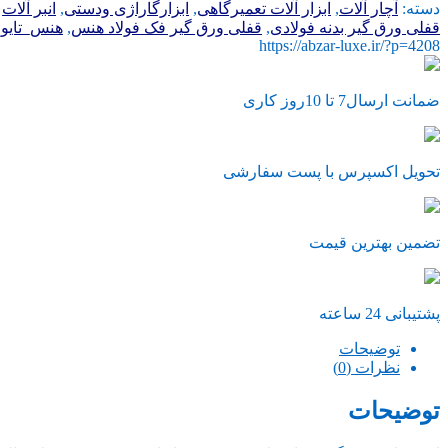
ورق
دسته:
آچار آلات
,
ابزار آلات تعمیرگاهی
,
ابزارگاراژی ودستی
,
انبر آلات
گیر
قفلی ورق گیر بدنه فولادی
,
قفلی ورق گیر فک فولاد هنس
,
هنس_تایوا
10
https://abzar-luxe.ir/?p=4208
اینچ
لب
پهن
ضمانت ارسال7 تا 10روز کاری
هنس
تایوان
فک
تحویل اکسپرس با پست سفارشی
مستحکم
طرح
المان
درجه
تضمین بهترین قیمت
یک
عدد
پشتیبانی 24 ساعته
توضیحات
نظرات (0)
توضیحات