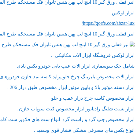
انبر قفلی ورق گیر 10 اینچ لب پهن هنس تایوان فک مستحکم طرح المان درجه یک
ابزار لوکس
https://qorfe.com/abzar-lux/
انبر قفلی ورق گیر 10 اینچ لب پهن هنس تایوان فک مستحکم طرح المان درجه یک داری بدنه‌ مستحکم فولاد الیاژ کروم وانادیوم ضد زنگ و فک بسیار قوی.
ابزار لوکس فروشگاه ابزار الات مکانیکی .
شامل جک سوسماری ابزار الات عیب یابی خودرو بکس بادی .
ابزار الات مخصوص بلبرینگ چرخ جلو پراید کاسه نمد جازن خودروهای ا
ابزار دسته موتور بالا و پایین موتور ابزار مخصوص طبق درار 206 .
ابزار مخصوص کاسه چرخ درار عقب و جلو .
ابزار بست شلنگ رادیاتور ابزار مخصوص کیت سوپاپ جازن .
ابزار مخصوص چپ گرد و راست گرد انواع ست های قلاویز ست کامل ق
انواع بکس های مصرفی مشکی فشار قوی وسفید .