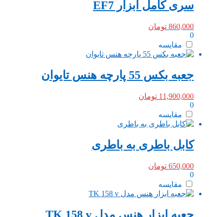
سری کامل ابزار EF7
860,000
تومان
0
مقایسه
جعبه بکس 55 پارچه هنس تایوان
11,900,000
تومان
0
مقایسه
کابل باطری به باطری
650,000
تومان
0
مقایسه
جعبه ابزار هنس مدل TK 158 v