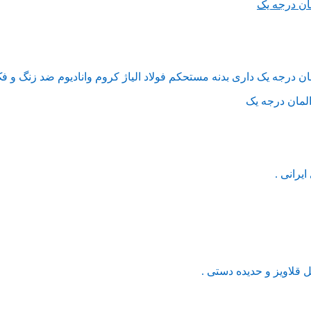
یرانی .
لاویز و حدیده دستی .