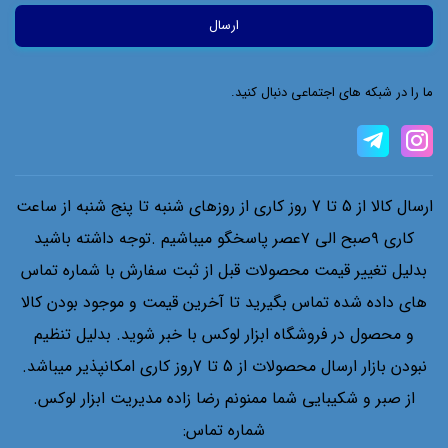
انواع پرس های هیدرولیک از پانزده تن الی پنجاه تن .
انواع بکس های برقی صنعتی بکس های شارژی .
ما را در شبکه های اجتماعی دنبال کنید.
انواع لوازم های چرخ های عقب و جلو خودرو ها .
سیستم ترمز شامل ابزار کالیبر ترمز ابزار مخصوص .
تست سیستم کلاج تست روغن ترمز ابزار مخصوص سیستم تعلیق خودرو .
ارسال کالا از 5 تا 7 روز کاری از روزهای شنبه تا پنج شنبه از ساعت
تست ضدیخ انواع ابزار های سیستم موتور شامل کمپر سنج موتور ابزار
کاری ۹صبح الی ۷عصر پاسخگو میباشیم .توجه داشته باشید
مخصوص تست ترکیدگی سیلندر .
بدلیل تغییر قیمت محصولات قبل از ثبت سفارش با شماره تماس
تست صدا گوشی های عیب یاب موتور کمپرسنج خودرو های سواری و
های داده شده تماس بگیرید تا آخرین قیمت و موجود بودن کالا
دیزلی .
و محصول در فروشگاه ابزار لوکس با خبر شوید. بدلیل تنظیم
ابزار های دستی انواع یکسر رینگی دو سر تخت .
نبودن بازار ارسال محصولات از 5 تا 7روز کاری امکانپذیر میباشد.
دوسر رینگی انواع اچار یکسر جغجغه ابزار های تکی یکسر دو سر تخت و دو
از صبر و شکیبایی شما ممنونم رضا زاده مدیریت ابزار لوکس.
شماره تماس:
سر رینگی .