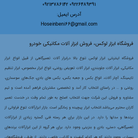
09226489391 09213786142
آدرس ایمیل:
Hoseinbeni66@gmail.com
فروشگاه ابزار لوکس، فروش ابزار آلات مکانیکی خودرو
فروشگاه اینترنتی ابزار لوکس تنوع بالا درابزار آلات تعمیرگاهی از قبیل انواع ابزار
مکانیکی، ابزار آلات جلوبندی، ابزار آلات تعویض روغنی، انواع ابزار مخصوص، ابزار تنظیم
تایمینگ، آچار آلات، انواع بکس و جعبه بکس، بکس های بادی، جک‌های سوسماری،
روغنی و … در راستای انتخاب کار آمد و تخصصی مشتریان فراهم آمده است و تیم
مشاوره و فروش این شرکت جهت انتخاب اصلح به طور تمام وقت در خدمت تعمیر
کاران محترم می‌باشد.انتخاب ابزار پیچیده و زمانگیر است. بازار ابزارآلات تنوع فراوانی از
برندها و مدلها را دارد. در این بازار برای هر رسته فنی گستره زیادی از ابزارآلات
تعمیرگاهی، دستی، بادی و بنزینی وجود دارد. برای هر گروه از این ابزارآلات برندهای
بسیاری وجود دارند که هر کدام کیفیت و کارایی خاصی دارند. از طرفی فروشگاه‌های