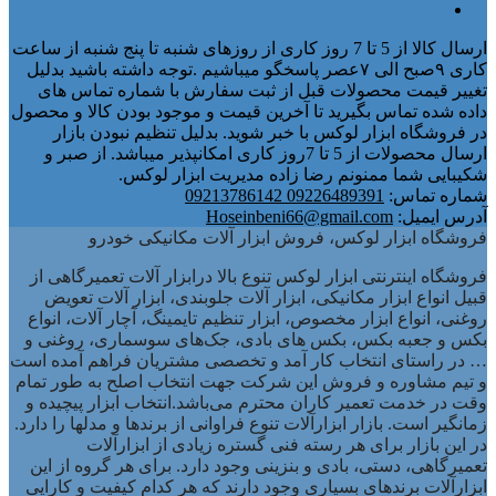
ارسال کالا از 5 تا 7 روز کاری از روزهای شنبه تا پنج شنبه از ساعت
کاری ۹صبح الی ۷عصر پاسخگو میباشیم .توجه داشته باشید بدلیل
تغییر قیمت محصولات قبل از ثبت سفارش با شماره تماس های
داده شده تماس بگیرید تا آخرین قیمت و موجود بودن کالا و محصول
در فروشگاه ابزار لوکس با خبر شوید. بدلیل تنظیم نبودن بازار
ارسال محصولات از 5 تا 7روز کاری امکانپذیر میباشد. از صبر و
شکیبایی شما ممنونم رضا زاده مدیریت ابزار لوکس.
شماره تماس:
09226489391 09213786142
آدرس ایمیل:
Hoseinbeni66@gmail.com
فروشگاه ابزار لوکس، فروش ابزار آلات مکانیکی خودرو
فروشگاه اینترنتی ابزار لوکس تنوع بالا درابزار آلات تعمیرگاهی از
قبیل انواع ابزار مکانیکی، ابزار آلات جلوبندی، ابزار آلات تعویض
روغنی، انواع ابزار مخصوص، ابزار تنظیم تایمینگ، آچار آلات، انواع
بکس و جعبه بکس، بکس های بادی، جک‌های سوسماری، روغنی و
… در راستای انتخاب کار آمد و تخصصی مشتریان فراهم آمده است
و تیم مشاوره و فروش این شرکت جهت انتخاب اصلح به طور تمام
وقت در خدمت تعمیر کاران محترم می‌باشد.انتخاب ابزار پیچیده و
زمانگیر است. بازار ابزارآلات تنوع فراوانی از برندها و مدلها را دارد.
در این بازار برای هر رسته فنی گستره زیادی از ابزارآلات
تعمیرگاهی، دستی، بادی و بنزینی وجود دارد. برای هر گروه از این
ابزارآلات برندهای بسیاری وجود دارند که هر کدام کیفیت و کارایی