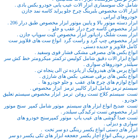
شامل جک سوسماری ابزار الات عیب یابی خودرو بکس بادی .
ابزار الات مخصوص بلبرینگ چرخ جلو پراید کاسه نمد جازن
خودروهای ایرانی .
ابزار دسته موتور بالا و پایین موتور ابزار مخصوص طبق درار 206 .
ابزار مخصوص کاسه چرخ درار عقب و جلو .
ابزار بست شلنگ رادیاتور ابزار مخصوص کیت سوپاپ جازن .
ابزار مخصوص چپ گرد و راست گرد انواع ست های قلاویز ست
کامل قلاویز و حدیده دستی .
انواع بکس های مصرفی مشکی فشار قوی وسفید .
انواع ابزار الات دقیق شامل کولیس ترکمتر میکرومتر خط کش سر
سیلندر خودروهای سواری .
انواع پرس های هیدرولیک از پانزده تن الی پنجاه تن .
انواع بکس های برقی صنعتی بکس های شارژی .
انواع لوازم های چرخ های عقب و جلو خودرو ها .
سیستم ترمز شامل ابزار کالیبر ترمز ابزار مخصوص .
تست سیستم کلاج تست روغن ترمز ابزار مخصوص سیستم تعلیق
خودرو .
تست ضدیخ انواع ابزار های سیستم موتور شامل کمپر سنج موتور
ابزار مخصوص تست ترکیدگی سیلندر .
تست صدا گوشی های عیب یاب موتور کمپرسنج خودرو های
سواری و دیزلی .
ابزار های دستی انواع یکسر رینگی دو سر تخت .
دوسر رینگی انواع اچار یکسر جغجغه ابزار های تکی یکسر دو سر