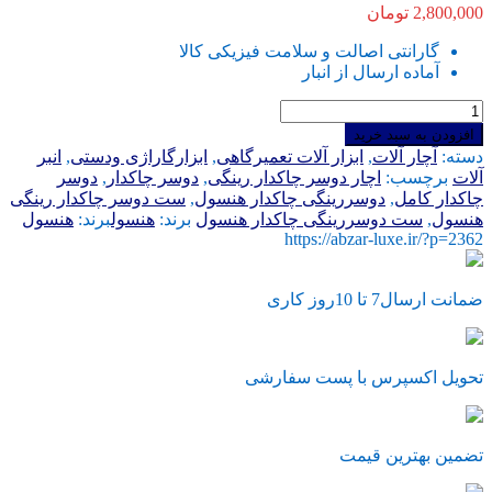
2,800,000
تومان
گارانتی اصالت و سلامت فیزیکی کالا
آماده ارسال از انبار
اچار
دوسر
افزودن به سبد خرید
رینگی
دسته:
آچار آلات
,
ابزار آلات تعمیرگاهی
,
ابزارگاراژی ودستی
,
انبر
چاکدار
آلات
برچسب:
اچار دوسر چاکدار رینگی
,
دوسر چاکدار
,
دوسر
هنسول
چاکدار کامل
,
دوسررینگی چاکدار هنسول
,
ست دوسر چاکدار رینگی
سایز
هنسول
,
ست دوسررینگی چاکدار هنسول
برند:
هنسول
برند:
هنسول
8
https://abzar-luxe.ir/?p=2362
_
19
میلی
ضمانت ارسال7 تا 10روز کاری
متر
جنس
فولاد
کروم
تحویل اکسپرس با پست سفارشی
وانادیوم
عدد
تضمین بهترین قیمت