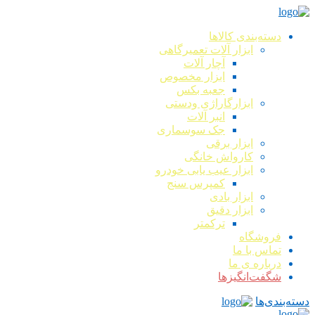
دسته‌بندی کالاها
ابزار آلات تعمیرگاهی
آچار آلات
ابزار مخصوص
جعبه بکس
ابزارگاراژی ودستی
انبر آلات
جک سوسماری
ابزار برقی
کارواش خانگی
ابزار عیب یابی خودرو
کمپرس سنج
ابزار بادی
ابزار دقیق
ترکمتر
فروشگاه
تماس با ما
درباره ی ما
شگفت‌انگیزها
دسته‌بندی‌ها