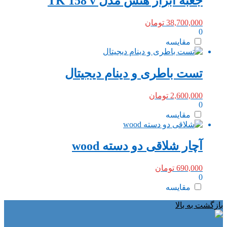
جعبه ابزار هنس مدل TK 158 v
38,700,000
تومان
0
مقایسه
تست باطری و دینام دیجیتال
2,600,000
تومان
0
مقایسه
آچار شلاقی دو دسته wood
690,000
تومان
0
مقایسه
بازگشت به بالا