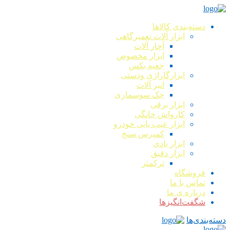
دسته‌بندی کالاها
ابزار آلات تعمیرگاهی
آچار آلات
ابزار مخصوص
جعبه بکس
ابزارگاراژی ودستی
انبر آلات
جک سوسماری
ابزار برقی
کارواش خانگی
ابزار عیب یابی خودرو
کمپرس سنج
ابزار بادی
ابزار دقیق
ترکمتر
فروشگاه
تماس با ما
درباره ی ما
شگفت‌انگیزها
دسته‌بندی‌ها