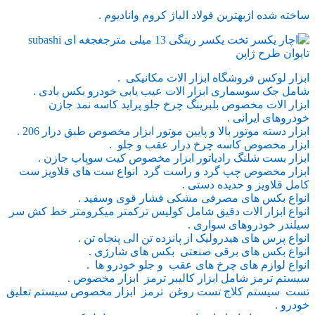
ساخته شده اژبهترین فولاد الیاژ کروم وانادیوم .
ابزار لوکس فروشگاه ابزار الات مکانیکی .
شامل جک سوسماری ابزار الات عیب یابی خودرو بکس بادی .
ابزار الات مخصوص بلبرینگ چرخ جلو پراید کاسه نمد جازن
خودروهای ایرانی .
ابزار دسته موتور بالا و پایین موتور ابزار مخصوص طبق درار 206 .
ابزار مخصوص کاسه چرخ درار عقب و جلو .
ابزار بست شلنگ رادیاتور ابزار مخصوص کیت سوپاپ جازن .
ابزار مخصوص چپ گرد و راست گرد انواع ست های قلاویز ست
کامل قلاویز و حدیده دستی .
انواع بکس های مصرفی مشکی فشار قوی وسفید .
انواع ابزار الات دقیق شامل کولیس ترکمتر میکرومتر خط کش سر
سیلندر خودروهای سواری .
انواع پرس های هیدرولیک از پانزده تن الی پنجاه تن .
انواع بکس های برقی صنعتی بکس های شارژی .
انواع لوازم های چرخ های عقب و جلو خودرو ها .
سیستم ترمز شامل ابزار کالیبر ترمز ابزار مخصوص .
تست سیستم کلاج تست روغن ترمز ابزار مخصوص سیستم تعلیق
خودرو .