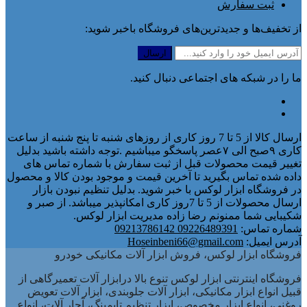
ثبت سفارش
از تخفیف‌ها و جدیدترین‌های فروشگاه باخبر شوید:
ما را در شبکه های اجتماعی دنبال کنید.
ارسال کالا از 5 تا 7 روز کاری از روزهای شنبه تا پنج شنبه از ساعت
کاری ۹صبح الی ۷عصر پاسخگو میباشیم .توجه داشته باشید بدلیل
تغییر قیمت محصولات قبل از ثبت سفارش با شماره تماس های
داده شده تماس بگیرید تا آخرین قیمت و موجود بودن کالا و محصول
در فروشگاه ابزار لوکس با خبر شوید. بدلیل تنظیم نبودن بازار
ارسال محصولات از 5 تا 7روز کاری امکانپذیر میباشد. از صبر و
شکیبایی شما ممنونم رضا زاده مدیریت ابزار لوکس.
شماره تماس:
09226489391 09213786142
آدرس ایمیل:
Hoseinbeni66@gmail.com
فروشگاه ابزار لوکس، فروش ابزار آلات مکانیکی خودرو
فروشگاه اینترنتی ابزار لوکس تنوع بالا درابزار آلات تعمیرگاهی از
قبیل انواع ابزار مکانیکی، ابزار آلات جلوبندی، ابزار آلات تعویض
روغنی، انواع ابزار مخصوص، ابزار تنظیم تایمینگ، آچار آلات، انواع