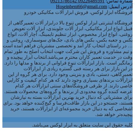
شماره تماس:
09226489391 09213786142
آدرس ایمیل:
Hoseinbeni66@gmail.com
فروشگاه ابزار لوکس، فروش ابزار آلات مکانیکی خودرو
فروشگاه اینترنتی ابزار لوکس تنوع بالا درابزار آلات تعمیرگاهی از
قبیل انواع ابزار مکانیکی، ابزار آلات جلوبندی، ابزار آلات تعویض
روغنی، انواع ابزار مخصوص، ابزار تنظیم تایمینگ، آچار آلات، انواع
بکس و جعبه بکس، بکس های بادی، جک‌های سوسماری، روغنی و
… در راستای انتخاب کار آمد و تخصصی مشتریان فراهم آمده است
و تیم مشاوره و فروش این شرکت جهت انتخاب اصلح به طور تمام
وقت در خدمت تعمیر کاران محترم می‌باشد.انتخاب ابزار پیچیده و
زمانگیر است. بازار ابزارآلات تنوع فراوانی از برندها و مدلها را دارد.
در این بازار برای هر رسته فنی گستره زیادی از ابزارآلات
تعمیرگاهی، دستی، بادی و بنزینی وجود دارد. برای هر گروه از این
ابزارآلات برندهای بسیاری وجود دارند که هر کدام کیفیت و کارایی
خاصی دارند. از طرفی فروشگاه‌های سنتی ابزارآلات هر کدام
عرضه کننده گروه محدودی از برندها و گروه‌های محصولات هستند.
برای مشتریانی که دنبال خرید بهترین ابزارآلات بسته به نیازشان
هستند، جستجو در این بازار طاقت‌فرسا و گیج‌کننده خواهد بود. برای
اشخاصی که به دنبال خرید مجموعه‌ای از ابزارآلات هستند، خرید
پیچیده‌تر خواهد شد.
کلیه حقوق این سایت متعلق به ابزار لوکس می‌باشد.