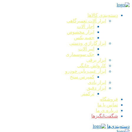
دسته‌بندی کالاها
ابزار آلات تعمیرگاهی
آچار آلات
ابزار مخصوص
جعبه بکس
ابزارگاراژی ودستی
انبر آلات
جک سوسماری
ابزار برقی
کارواش خانگی
ابزار عیب یابی خودرو
کمپرس سنج
ابزار بادی
ابزار دقیق
ترکمتر
فروشگاه
تماس با ما
درباره ی ما
شگفت‌انگیزها
دسته‌بندی‌ها