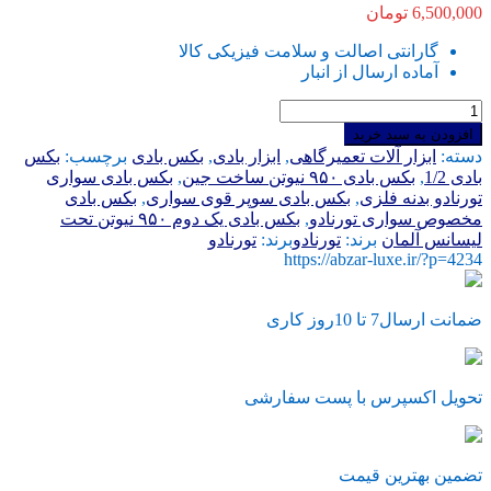
6,500,000
تومان
گارانتی اصالت و سلامت فیزیکی کالا
آماده ارسال از انبار
بکس
بادی
افزودن به سبد خرید
1/2
دسته:
ابزار آلات تعمیرگاهی
,
ابزار بادی
,
بکس بادی
برچسب:
بکس
سوپر
بادی 1/2
,
بکس بادی ۹۵۰ نیوتن ساخت جین
,
بکس بادی سواری
قوی
تورنادو بدنه فلزی
,
بکس بادی سوپر قوی سواری
,
بکس بادی
تورنادو
مخصوص سواری تورنادو
,
بکس بادی یک دوم ۹۵۰ نیوتن تحت
ساخت
لیسانس آلمان
برند:
تورنادو
برند:
تورنادو
چین
https://abzar-luxe.ir/?p=4234
مخصوص
سواری
950
ضمانت ارسال7 تا 10روز کاری
نیوتن
واقعی
اگزوز
تحویل اکسپرس با پست سفارشی
جلو
با
ضمانت
عدد
تضمین بهترین قیمت