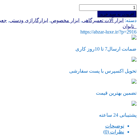
بکس
سنسور
افزودن به سبد خرید
اکسیژن
دسته:
ابزار آلات تعمیرگاهی
,
ابزار مخصوص
,
ابزارگاراژی ودستی
,
جعب
1/2
_تایوان
مشکی
https://abzar-luxe.ir/?p=2916
دور
ضخیم
هنس
ضمانت ارسال7 تا 10روز کاری
تایوان
عدد
تحویل اکسپرس با پست سفارشی
تضمین بهترین قیمت
پشتیبانی 24 ساعته
توضیحات
نظرات (0)