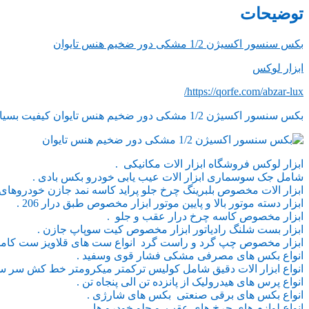
توضیحات
بکس سنسور اکسیژن 1/2 مشکی دور ضخیم هنس تایوان
ابزار لو
کس
https://qorfe.com/
abzar-lux/
بکس سنسور اکسیژن 1/2 مشکی دور ضخیم هنس تایوان کیفیت بسیار عالی مخصوص سواری .
ابزار لوکس فروشگاه ابزار الات مکانیکی .
شامل جک سوسماری ابزار الات عیب یابی خودرو بکس بادی .
ابزار الات مخصوص بلبرینگ چرخ جلو پراید کاسه نمد جازن خودروهای ا
ابزار دسته موتور بالا و پایین موتور ابزار مخصوص طبق درار 206 .
ابزار مخصوص کاسه چرخ درار عقب و جلو .
ابزار بست شلنگ رادیاتور ابزار مخصوص کیت سوپاپ جازن .
ابزار مخصوص چپ گرد و راست گرد انواع ست های قلاویز ست کامل ق
انواع بکس های مصرفی مشکی فشار قوی وسفید .
انواع ابزار الات دقیق شامل کولیس ترکمتر میکرومتر خط کش سر سی
انواع پرس های هیدرولیک از پانزده تن الی پنجاه تن .
انواع بکس های برقی صنعتی بکس های شارژی .
انواع لوازم های چرخ های عقب و جلو خودرو ها .