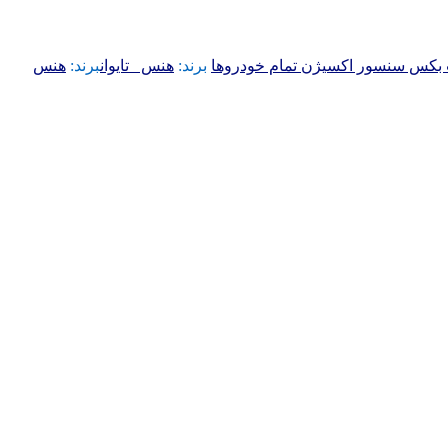
کس سنسور اکسیژن تمام خودروها
برند:
هنس _تایوان
برند:
هنس