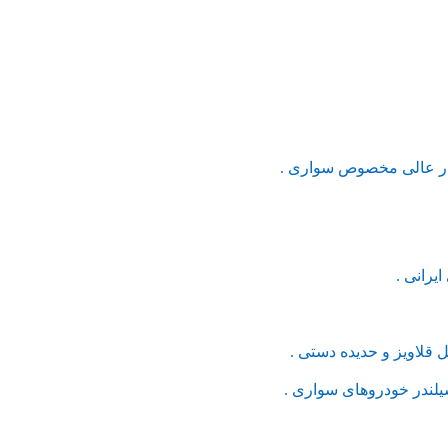
یرانی .
لاویز و حدیده دستی .
لندر خودروهای سواری .