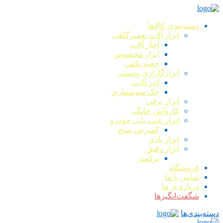
دسته‌بندی کالاها
ابزار آلات تعمیرگاهی
آچار آلات
ابزار مخصوص
جعبه بکس
ابزارگاراژی ودستی
انبر آلات
جک سوسماری
ابزار برقی
کارواش خانگی
ابزار عیب یابی خودرو
کمپرس سنج
ابزار بادی
ابزار دقیق
ترکمتر
فروشگاه
تماس با ما
درباره ی ما
شگفت‌انگیزها
دسته‌بندی‌ها