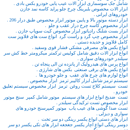
شامل جک سوسماری ابزار الات عیب یابی خودرو بکس بادی .
ابزار الات مخصوص بلبرینگ چرخ جلو پراید کاسه نمد جازن
خودروهای ایرانی .
ابزار دسته موتور بالا و پایین موتور ابزار مخصوص طبق درار 206 .
ابزار مخصوص کاسه چرخ درار عقب و جلو .
ابزار بست شلنگ رادیاتور ابزار مخصوص کیت سوپاپ جازن .
ابزار مخصوص چپ گرد و راست گرد انواع ست های قلاویز ست
کامل قلاویز و حدیده دستی .
انواع بکس های مصرفی مشکی فشار قوی وسفید .
انواع ابزار الات دقیق شامل کولیس ترکمتر میکرومتر خط کش سر
سیلندر خودروهای سواری .
انواع پرس های هیدرولیک از پانزده تن الی پنجاه تن .
انواع بکس های برقی صنعتی بکس های شارژی .
انواع لوازم های چرخ های عقب و جلو خودرو ها .
سیستم ترمز شامل ابزار کالیبر ترمز ابزار مخصوص .
تست سیستم کلاج تست روغن ترمز ابزار مخصوص سیستم تعلیق
خودرو .
تست ضدیخ انواع ابزار های سیستم موتور شامل کمپر سنج موتور
ابزار مخصوص تست ترکیدگی سیلندر .
تست صدا گوشی های عیب یاب موتور کمپرسنج خودرو های
سواری و دیزلی .
ابزار های دستی انواع یکسر رینگی دو سر تخت .
دوسر رینگی انواع اچار یکسر جغجغه ابزار های تکی یکسر دو سر