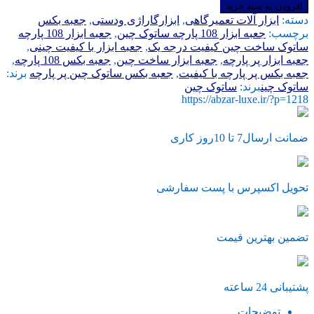
ابزار
افزودن به سبد خرید
108
دسته:
ابزار آلات تعمیرگاهی
,
ابزارگاراژی ودستی
,
جعبه بکس
پارچه
برچسب:
جعبه ابزار 108 پارچه ساتوک چین
,
جعبه ابزار 108 پارچه
ساتوک
ساتوک ساخت چین کیفیت درجه یک
,
جعبه ابزار با کیفیت چینی
,
چین
جعبه ابزار پر پارچه
,
جعبه ابزار ساخت چین
,
جعبه بکس 108 پارچه
,
عدد
جعبه بکس پر پارچه با کیفیت
,
جعبه بکس ساتوک چین پر پارچه
برند:
ساتوک چین
برند:
ساتوک چین
https://abzar-luxe.ir/?p=1218
ضمانت ارسال7 تا 10روز کاری
تحویل اکسپرس با پست سفارشی
تضمین بهترین قیمت
پشتیبانی 24 ساعته
توضیحات