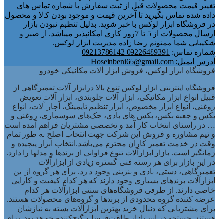
تغییر قیمت محصولات قبل از ثبت سفارش با شماره تماس های
داده شده تماس بگیرید تا آخرین قیمت و موجود بودن کالا و محصول
در فروشگاه ابزار لوکس با خبر شوید. بدلیل تنظیم نبودن بازار
ارسال محصولات از 5 تا 7روز کاری امکانپذیر میباشد. از صبر و
شکیبایی شما ممنونم رضا زاده مدیریت ابزار لوکس.
شماره تماس:
09226489391 09213786142
آدرس ایمیل:
Hoseinbeni66@gmail.com
فروشگاه ابزار لوکس، فروش ابزار آلات مکانیکی خودرو
فروشگاه اینترنتی ابزار لوکس تنوع بالا درابزار آلات تعمیرگاهی از
قبیل انواع ابزار مکانیکی، ابزار آلات جلوبندی، ابزار آلات تعویض
روغنی، انواع ابزار مخصوص، ابزار تنظیم تایمینگ، آچار آلات، انواع
بکس و جعبه بکس، بکس های بادی، جک‌های سوسماری، روغنی و
… در راستای انتخاب کار آمد و تخصصی مشتریان فراهم آمده است
و تیم مشاوره و فروش این شرکت جهت انتخاب اصلح به طور تمام
وقت در خدمت تعمیر کاران محترم می‌باشد.انتخاب ابزار پیچیده و
زمانگیر است. بازار ابزارآلات تنوع فراوانی از برندها و مدلها را دارد.
در این بازار برای هر رسته فنی گستره زیادی از ابزارآلات
تعمیرگاهی، دستی، بادی و بنزینی وجود دارد. برای هر گروه از این
ابزارآلات برندهای بسیاری وجود دارند که هر کدام کیفیت و کارایی
خاصی دارند. از طرفی فروشگاه‌های سنتی ابزارآلات هر کدام
عرضه کننده گروه محدودی از برندها و گروه‌های محصولات هستند.
برای مشتریانی که دنبال خرید بهترین ابزارآلات بسته به نیازشان
هستند، جستجو در این بازار طاقت‌فرسا و گیج‌کننده خواهد بود. برای