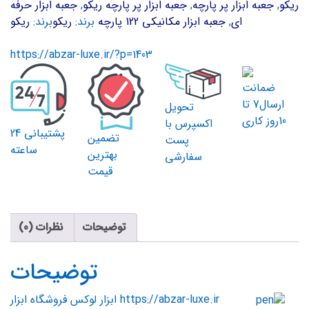
ریکو
,
جعبه ابزار پر پارچه
,
جعبه ابزار پر پارچه ریکو
,
جعبه ابزار حرفه
عدد
ای
,
جعبه ابزار مکانیکی 122 پارچه
برند:
ریکو
برند:
ریکو
https://abzar-luxe.ir/?p=1403
ضمانت
ارسال7 تا
تحویل
10روز کاری
اکسپرس با
پشتیبانی 24
تضمین
پست
ساعته
بهترین
سفارشی
قیمت
توضیحات
نظرات (0)
توضیحات
https://abzar-luxe.ir
ابزار لوکس فروشگاه ابزار