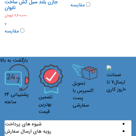
جازن بلند سیل کش ساخت
مقایسه
تایوان
2,200,000
تومان
0
مقایسه
بازگشت به بالا
ضمانت
ارسال7 تا
تحویل
10روز کاری
اکسپرس با
پشتیبانی 24
تضمین
پست
ساعته
بهترین
سفارشی
قیمت
شیوه های پرداخت
رویه های ارسال سفارش