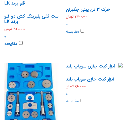
خرک 3 تن پینی جکیران
ست کفی بلبرینگ کش دو قلو
2,300,000
تومان
برند LK
0
3,200,000
تومان
مقایسه
0
مقایسه
ابزار کیت جازن سوپاپ بلند
1,900,000
تومان
0
مقایسه