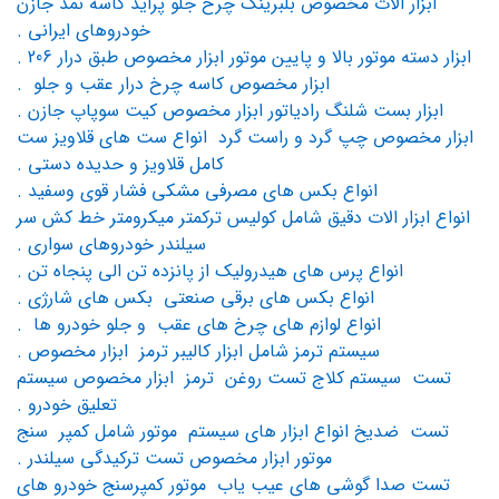
ابزار الات مخصوص بلبرینگ چرخ جلو پراید کاسه نمد جازن
خودروهای ایرانی .
ابزار دسته موتور بالا و پایین موتور ابزار مخصوص طبق درار 206 .
ابزار مخصوص کاسه چرخ درار عقب و جلو .
ابزار بست شلنگ رادیاتور ابزار مخصوص کیت سوپاپ جازن .
ابزار مخصوص چپ گرد و راست گرد انواع ست های قلاویز ست
کامل قلاویز و حدیده دستی .
انواع بکس های مصرفی مشکی فشار قوی وسفید .
انواع ابزار الات دقیق شامل کولیس ترکمتر میکرومتر خط کش سر
سیلندر خودروهای سواری .
انواع پرس های هیدرولیک از پانزده تن الی پنجاه تن .
انواع بکس های برقی صنعتی بکس های شارژی .
انواع لوازم های چرخ های عقب و جلو خودرو ها .
سیستم ترمز شامل ابزار کالیبر ترمز ابزار مخصوص .
تست سیستم کلاج تست روغن ترمز ابزار مخصوص سیستم
تعلیق خودرو .
تست ضدیخ انواع ابزار های سیستم موتور شامل کمپر سنج
موتور ابزار مخصوص تست ترکیدگی سیلندر .
تست صدا گوشی های عیب یاب موتور کمپرسنج خودرو های