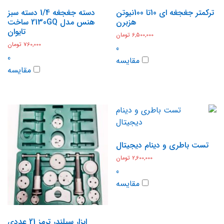
ترکمتر جغجغه ای 10تا 100نیوتن
دسته جغجغه 1/4 دسته سبز
هزبرن
هنس مدل 2130GQ ساخت
تایوان
6,500,000
تومان
760,000
تومان
0
0
مقایسه
مقایسه
تست باطری و دینام دیجیتال
2,600,000
تومان
0
مقایسه
ابزار سیلندر ترمز 21 عددی