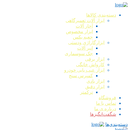
دسته‌بندی کالاها
ابزار آلات تعمیرگاهی
آچار آلات
ابزار مخصوص
جعبه بکس
ابزارگاراژی ودستی
انبر آلات
جک سوسماری
ابزار برقی
کارواش خانگی
ابزار عیب یابی خودرو
کمپرس سنج
ابزار بادی
ابزار دقیق
ترکمتر
فروشگاه
تماس با ما
درباره ی ما
شگفت‌انگیزها
دسته‌بندی‌ها