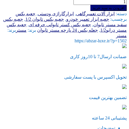
جعبه
بکس
افزودن به سبد خرید
سفید
دسته:
ابزار آلات تعمیرگاهی
,
ابزارگاراژی ودستی
,
جعبه بکس
مستر
برچسب:
جعبه ابزار تعمیر خودرو
,
جعبه بکس تایوان 1/2
,
جعبه بکس
تایوان
سفید مستر تایوان
,
جعبه بکس کستر تایوانی حرفه ای
,
جعبه بکس
عدد
مستر درایو1/2
,
جعله بکس 24 پارچه مستر تایوان
برند:
مستر
برند:
مستر
https://abzar-luxe.ir/?p=1502
ضمانت ارسال7 تا 10روز کاری
تحویل اکسپرس با پست سفارشی
تضمین بهترین قیمت
پشتیبانی 24 ساعته
توضیحات