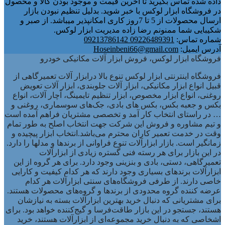
داده شده تماس بگیرید تا آخرین قیمت و موجود بودن کالا و محصول
در فروشگاه ابزار لوکس با خبر شوید. بدلیل تنظیم نبودن بازار
ارسال محصولات از 5 تا 7روز کاری امکانپذیر میباشد. از صبر و
شکیبایی شما ممنونم رضا زاده مدیریت ابزار لوکس.
شماره تماس:
09226489391 09213786142
آدرس ایمیل:
Hoseinbeni66@gmail.com
فروشگاه ابزار لوکس، فروش ابزار آلات مکانیکی خودرو
فروشگاه اینترنتی ابزار لوکس تنوع بالا درابزار آلات تعمیرگاهی از
قبیل انواع ابزار مکانیکی، ابزار آلات جلوبندی، ابزار آلات تعویض
روغنی، انواع ابزار مخصوص، ابزار تنظیم تایمینگ، آچار آلات، انواع
بکس و جعبه بکس، بکس های بادی، جک‌های سوسماری، روغنی و
… در راستای انتخاب کار آمد و تخصصی مشتریان فراهم آمده است
و تیم مشاوره و فروش این شرکت جهت انتخاب اصلح به طور تمام
وقت در خدمت تعمیر کاران محترم می‌باشد.انتخاب ابزار پیچیده و
زمانگیر است. بازار ابزارآلات تنوع فراوانی از برندها و مدلها را دارد.
در این بازار برای هر رسته فنی گستره زیادی از ابزارآلات
تعمیرگاهی، دستی، بادی و بنزینی وجود دارد. برای هر گروه از این
ابزارآلات برندهای بسیاری وجود دارند که هر کدام کیفیت و کارایی
خاصی دارند. از طرفی فروشگاه‌های سنتی ابزارآلات هر کدام
عرضه کننده گروه محدودی از برندها و گروه‌های محصولات هستند.
برای مشتریانی که دنبال خرید بهترین ابزارآلات بسته به نیازشان
هستند، جستجو در این بازار طاقت‌فرسا و گیج‌کننده خواهد بود. برای
اشخاصی که به دنبال خرید مجموعه‌ای از ابزارآلات هستند، خرید