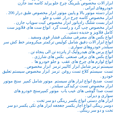
ابزار الات مخصوص بلبرینگ چرخ جلو پراید کاسه نمد جازن
خودروهای ایرانی .
ابزار دسته موتور بالا و پایین موتور ابزار مخصوص طبق درار 206 .
ابزار مخصوص کاسه چرخ درار عقب و جلو .
ابزار بست شلنگ رادیاتور ابزار مخصوص کیت سوپاپ جازن .
ابزار مخصوص چپ گرد و راست گرد انواع ست های قلاویز ست
کامل قلاویز و حدیده دستی .
انواع بکس های مصرفی مشکی فشار قوی وسفید .
انواع ابزار الات دقیق شامل کولیس ترکمتر میکرومتر خط کش سر
سیلندر خودروهای سواری .
انواع پرس های هیدرولیک از پانزده تن الی پنجاه تن .
انواع بکس های برقی صنعتی بکس های شارژی .
انواع لوازم های چرخ های عقب و جلو خودرو ها .
سیستم ترمز شامل ابزار کالیبر ترمز ابزار مخصوص .
تست سیستم کلاج تست روغن ترمز ابزار مخصوص سیستم تعلیق
خودرو .
تست ضدیخ انواع ابزار های سیستم موتور شامل کمپر سنج موتور
ابزار مخصوص تست ترکیدگی سیلندر .
تست صدا گوشی های عیب یاب موتور کمپرسنج خودرو های
سواری و دیزلی .
ابزار های دستی انواع یکسر رینگی دو سر تخت .
دوسر رینگی انواع اچار یکسر جغجغه ابزار های تکی یکسر دو سر
تخت و دو سر رینگی .