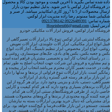
داده شده تماس بگیرید تا آخرین قیمت و موجود بودن کالا و محصول
در فروشگاه ابزار لوکس با خبر شوید. بدلیل تنظیم نبودن بازار
ارسال محصولات از 5 تا 7روز کاری امکانپذیر میباشد. از صبر و
شکیبایی شما ممنونم رضا زاده مدیریت ابزار لوکس.
شماره تماس:
09226489391 09213786142
آدرس ایمیل:
Hoseinbeni66@gmail.com
فروشگاه ابزار لوکس، فروش ابزار آلات مکانیکی خودرو
فروشگاه اینترنتی ابزار لوکس تنوع بالا درابزار آلات تعمیرگاهی از
قبیل انواع ابزار مکانیکی، ابزار آلات جلوبندی، ابزار آلات تعویض
روغنی، انواع ابزار مخصوص، ابزار تنظیم تایمینگ، آچار آلات، انواع
بکس و جعبه بکس، بکس های بادی، جک‌های سوسماری، روغنی و
… در راستای انتخاب کار آمد و تخصصی مشتریان فراهم آمده است
و تیم مشاوره و فروش این شرکت جهت انتخاب اصلح به طور تمام
وقت در خدمت تعمیر کاران محترم می‌باشد.انتخاب ابزار پیچیده و
زمانگیر است. بازار ابزارآلات تنوع فراوانی از برندها و مدلها را دارد.
در این بازار برای هر رسته فنی گستره زیادی از ابزارآلات
تعمیرگاهی، دستی، بادی و بنزینی وجود دارد. برای هر گروه از این
ابزارآلات برندهای بسیاری وجود دارند که هر کدام کیفیت و کارایی
خاصی دارند. از طرفی فروشگاه‌های سنتی ابزارآلات هر کدام
عرضه کننده گروه محدودی از برندها و گروه‌های محصولات هستند.
برای مشتریانی که دنبال خرید بهترین ابزارآلات بسته به نیازشان
هستند، جستجو در این بازار طاقت‌فرسا و گیج‌کننده خواهد بود. برای
اشخاصی که به دنبال خرید مجموعه‌ای از ابزارآلات هستند، خرید