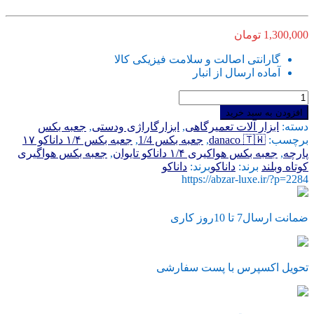
1,300,000
تومان
گارانتی اصالت و سلامت فیزیکی کالا
آماده ارسال از انبار
جعبه
بکس
افزودن به سبد خرید
17
دسته:
ابزار آلات تعمیرگاهی
,
ابزارگاراژی ودستی
,
جعبه بکس
پارچه
برچسب:
danaco 🇹🇼
,
جعبه بکس 1/4
,
جعبه بکس ۱/۴ داناکو ۱۷
1/4
پارچه
,
جعبه بکس هواکیری ۱/۴ داناکو تایوان
,
جعبه بکس هواگیری
داناکو
کوتاه وبلند
برند:
داناکو
برند:
داناکو
سایز
https://abzar-luxe.ir/?p=2284
4
تا
13
ضمانت ارسال7 تا 10روز کاری
میلی
متر
مخصوص
هواگیری
تحویل اکسپرس با پست سفارشی
عدد