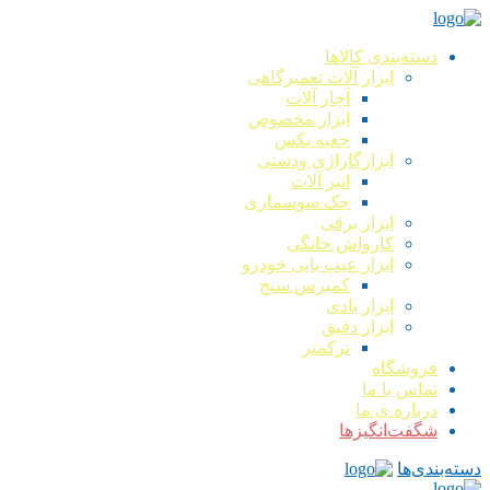
دسته‌بندی کالاها
ابزار آلات تعمیرگاهی
آچار آلات
ابزار مخصوص
جعبه بکس
ابزارگاراژی ودستی
انبر آلات
جک سوسماری
ابزار برقی
کارواش خانگی
ابزار عیب یابی خودرو
کمپرس سنج
ابزار بادی
ابزار دقیق
ترکمتر
فروشگاه
تماس با ما
درباره ی ما
شگفت‌انگیزها
دسته‌بندی‌ها