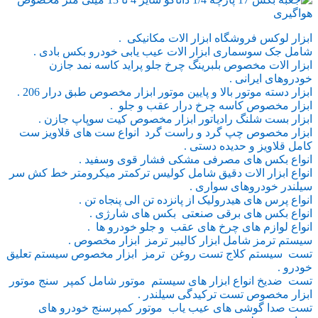
ابزار لوکس فروشگاه ابزار الات مکانیکی .
شامل جک سوسماری ابزار الات عیب یابی خودرو بکس بادی .
ابزار الات مخصوص بلبرینگ چرخ جلو پراید کاسه نمد جازن
خودروهای ایرانی .
ابزار دسته موتور بالا و پایین موتور ابزار مخصوص طبق درار 206 .
ابزار مخصوص کاسه چرخ درار عقب و جلو .
ابزار بست شلنگ رادیاتور ابزار مخصوص کیت سوپاپ جازن .
ابزار مخصوص چپ گرد و راست گرد انواع ست های قلاویز ست
کامل قلاویز و حدیده دستی .
انواع بکس های مصرفی مشکی فشار قوی وسفید .
انواع ابزار الات دقیق شامل کولیس ترکمتر میکرومتر خط کش سر
سیلندر خودروهای سواری .
انواع پرس های هیدرولیک از پانزده تن الی پنجاه تن .
انواع بکس های برقی صنعتی بکس های شارژی .
انواع لوازم های چرخ های عقب و جلو خودرو ها .
سیستم ترمز شامل ابزار کالیبر ترمز ابزار مخصوص .
تست سیستم کلاج تست روغن ترمز ابزار مخصوص سیستم تعلیق
خودرو .
تست ضدیخ انواع ابزار های سیستم موتور شامل کمپر سنج موتور
ابزار مخصوص تست ترکیدگی سیلندر .
تست صدا گوشی های عیب یاب موتور کمپرسنج خودرو های