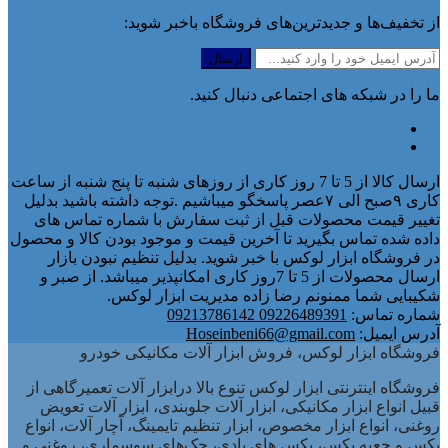
از تخفیف‌ها و جدیدترین‌های فروشگاه باخبر شوید:
ما را در شبکه های اجتماعی دنبال کنید.
ارسال کالا از 5 تا 7 روز کاری از روزهای شنبه تا پنج شنبه از ساعت
کاری ۹صبح الی ۷عصر پاسخگو میباشیم .توجه داشته باشید بدلیل
تغییر قیمت محصولات قبل از ثبت سفارش با شماره تماس های
داده شده تماس بگیرید تا آخرین قیمت و موجود بودن کالا و محصول
در فروشگاه ابزار لوکس با خبر شوید. بدلیل تنظیم نبودن بازار
ارسال محصولات از 5 تا 7روز کاری امکانپذیر میباشد. از صبر و
شکیبایی شما ممنونم رضا زاده مدیریت ابزار لوکس.
شماره تماس:
09226489391 09213786142
آدرس ایمیل:
Hoseinbeni66@gmail.com
فروشگاه ابزار لوکس، فروش ابزار آلات مکانیکی خودرو
فروشگاه اینترنتی ابزار لوکس تنوع بالا درابزار آلات تعمیرگاهی از
قبیل انواع ابزار مکانیکی، ابزار آلات جلوبندی، ابزار آلات تعویض
روغنی، انواع ابزار مخصوص، ابزار تنظیم تایمینگ، آچار آلات، انواع
بکس و جعبه بکس، بکس های بادی، جک‌های سوسماری، روغنی و