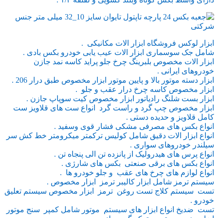
ابزار لوکس فروشگاه ابزار الات مکانیکی .
شامل جک سوسماری ابزار الات عیب یابی خودرو بکس بادی .
ابزار الات مخصوص بلبرینگ چرخ جلو پراید کاسه نمد جازن
خودروهای ایرانی .
ابزار دسته موتور بالا و پایین موتور ابزار مخصوص طبق درار 206 .
ابزار مخصوص کاسه چرخ درار عقب و جلو .
ابزار بست شلنگ رادیاتور ابزار مخصوص کیت سوپاپ جازن .
ابزار مخصوص چپ گرد و راست گرد انواع ست های قلاویز ست
کامل قلاویز و حدیده دستی .
انواع بکس های مصرفی مشکی فشار قوی وسفید .
انواع ابزار الات دقیق شامل کولیس ترکمتر میکرومتر خط کش سر
سیلندر خودروهای سواری .
انواع پرس های هیدرولیک از پانزده تن الی پنجاه تن .
انواع بکس های برقی صنعتی بکس های شارژی .
انواع لوازم های چرخ های عقب و جلو خودرو ها .
سیستم ترمز شامل ابزار کالیبر ترمز ابزار مخصوص .
تست سیستم کلاج تست روغن ترمز ابزار مخصوص سیستم تعلیق
خودرو .
تست ضدیخ انواع ابزار های سیستم موتور شامل کمپر سنج موتور