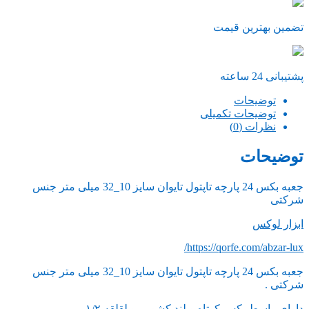
تضمین بهترین قیمت
پشتیبانی 24 ساعته
توضیحات
توضیحات تکمیلی
نظرات (0)
توضیحات
جعبه بکس 24 پارچه تاپتول تایوان سایز 10_32 میلی متر جنس
شرکتی
ابزار لوکس
https://qorfe.com/abzar-lux/
جعبه بکس 24 پارچه تاپتول تایوان سایز 10_32 میلی متر جنس
شرکتی .
دارای واسط بکس کوتاه وبلند کشویی و لقلقه ۱/۲ .