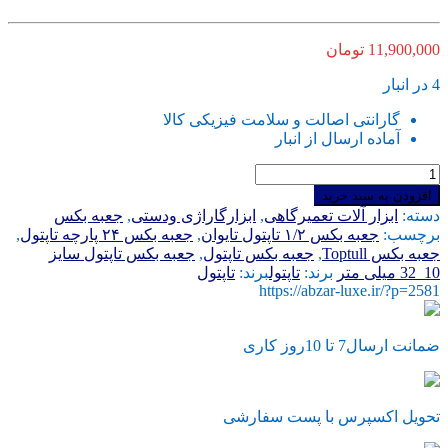
11,900,000
تومان
4 در انبار
گارانتی اصالت و سلامت فیزیکی کالا
آماده ارسال از انبار
جعبه
بکس
افزودن به سبد خرید
24
دسته:
ابزار آلات تعمیرگاهی
,
ابزارگاراژی ودستی
,
جعبه بکس
پارچه
برچسب:
جعبه بکس ۱/۲ تاپتول تایوان
,
جعبه بکس ۲۴ پارچه تاپتول
,
تاپتول
جعبه بکس Toptull
,
جعبه بکس تاپتول
,
جعبه بکس تاپتول سایز
تایوان
10_32 میلی متر
برند:
تاپتول
برند:
تاپتول
سایز
https://abzar-luxe.ir/?p=2581
10_32
میلی
متر
ضمانت ارسال7 تا 10روز کاری
جنس
شرکتی
عدد
تحویل اکسپرس با پست سفارشی