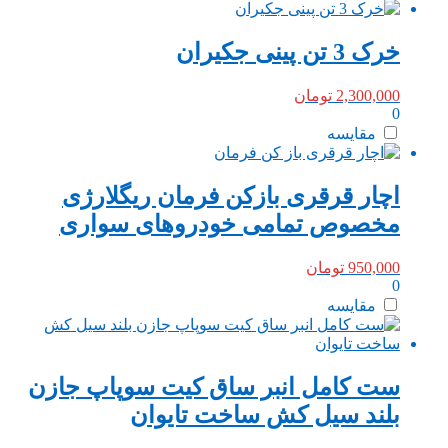
خرک 3 تن پینی جکیران
2,300,000
تومان
0
مقایسه
اچار قرقری بازکن فرمان ریگلارژی
مخصوص تمامی خودروهای سواری
950,000
تومان
0
مقایسه
ست کامل انبر ساق کیت سوپاپ جازن
بلند سیل کش ساخت تایوان