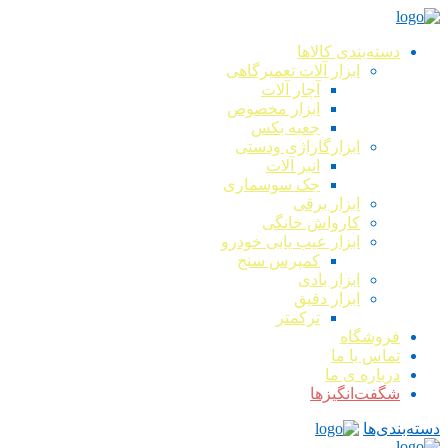
دسته‌بندی کالاها
ابزار آلات تعمیرگاهی
آچار آلات
ابزار مخصوص
جعبه بکس
ابزارگاراژی ودستی
انبر آلات
جک سوسماری
ابزار برقی
کارواش خانگی
ابزار عیب یابی خودرو
کمپرس سنج
ابزار بادی
ابزار دقیق
ترکمتر
فروشگاه
تماس با ما
درباره ی ما
شگفت‌انگیزها
دسته‌بندی‌ها