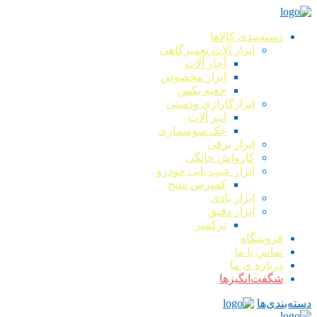
دسته‌بندی کالاها
ابزار آلات تعمیرگاهی
آچار آلات
ابزار مخصوص
جعبه بکس
ابزارگاراژی ودستی
انبر آلات
جک سوسماری
ابزار برقی
کارواش خانگی
ابزار عیب یابی خودرو
کمپرس سنج
ابزار بادی
ابزار دقیق
ترکمتر
فروشگاه
تماس با ما
درباره ی ما
شگفت‌انگیزها
دسته‌بندی‌ها