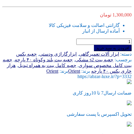
1,300,000
تومان
گارانتی اصالت و سلامت فیزیکی کالا
آماده ارسال از انبار
جعبه
بیت
افزودن به سبد خرید
40
دسته:
ابزار آلات تعمیرگاهی
,
ابزارگاراژی ودستی
,
جعبه بکس
عددی
برچسب:
جعبه بیت s2 مشکی
,
جعبه بیت بلند وکوتاه ۴۰ پارچه
,
جعبه
بیت
بیت کامل مخصوص سواری
,
جعبه کامل بیت به همراه تبدیل
,
هزار
ستاره
خاری بکس ۴۰ پارچه
برند:
Orient
برند:
Orient
ای
https://abzar-luxe.ir/?p=3332
و
الن
هزار
ضمانت ارسال7 تا 10روز کاری
خاری
ساخت
کشور
تحویل اکسپرس با پست سفارشی
چین
عدد