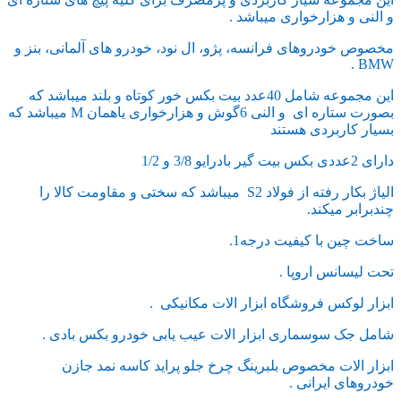
و النی و هزارخواری میباشد .
مخصوص خودروهای فرانسه، پژو، ال نود، خودرو های آلمانی، بنز و
BMW .
این مجموعه شامل 40عدد بیت بکس خور کوتاه و بلند میباشد که
بصورت ستاره ای و النی 6گوش و هزارخواری یاهمان M میباشد که
بسیار کاربردی هستند
دارای 2عددی بکس بیت گیر بادرایو 3/8 و 1/2
الیاژ بکار رفته از فولاد S2 میباشد که سختی و مقاومت کالا را
چندبرابر میکند.
ساخت چین با کیفیت درجه1.
تحت لیسانس اروپا .
ابزار لوکس فروشگاه ابزار الات مکانیکی .
شامل جک سوسماری ابزار الات عیب یابی خودرو بکس بادی .
ابزار الات مخصوص بلبرینگ چرخ جلو پراید کاسه نمد جازن
خودروهای ایرانی .