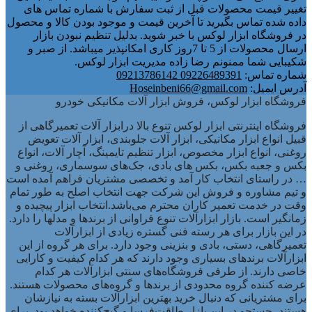
تغییر قیمت محصولات قبل از ثبت سفارش با شماره تماس های
داده شده تماس بگیرید تا آخرین قیمت و موجود بودن کالا و محصول
در فروشگاه ابزار لوکس با خبر شوید. بدلیل تنظیم نبودن بازار
ارسال محصولات از 5 تا 7روز کاری امکانپذیر میباشد. از صبر و
شکیبایی شما ممنونم رضا زاده مدیریت ابزار لوکس.
شماره تماس:
09226489391 09213786142
آدرس ایمیل:
Hoseinbeni66@gmail.com
فروشگاه ابزار لوکس، فروش ابزار آلات مکانیکی خودرو
فروشگاه اینترنتی ابزار لوکس تنوع بالا درابزار آلات تعمیرگاهی از
قبیل انواع ابزار مکانیکی، ابزار آلات جلوبندی، ابزار آلات تعویض
روغنی، انواع ابزار مخصوص، ابزار تنظیم تایمینگ، آچار آلات، انواع
بکس و جعبه بکس، بکس های بادی، جک‌های سوسماری، روغنی و
… در راستای انتخاب کار آمد و تخصصی مشتریان فراهم آمده است
و تیم مشاوره و فروش این شرکت جهت انتخاب اصلح به طور تمام
وقت در خدمت تعمیر کاران محترم می‌باشد.انتخاب ابزار پیچیده و
زمانگیر است. بازار ابزارآلات تنوع فراوانی از برندها و مدلها را دارد.
در این بازار برای هر رسته فنی گستره زیادی از ابزارآلات
تعمیرگاهی، دستی، بادی و بنزینی وجود دارد. برای هر گروه از این
ابزارآلات برندهای بسیاری وجود دارند که هر کدام کیفیت و کارایی
خاصی دارند. از طرفی فروشگاه‌های سنتی ابزارآلات هر کدام
عرضه کننده گروه محدودی از برندها و گروه‌های محصولات هستند.
برای مشتریانی که دنبال خرید بهترین ابزارآلات بسته به نیازشان
هستند، جستجو در این بازار طاقت‌فرسا و گیج‌کننده خواهد بود. برای