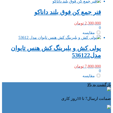
فنر‌ جمع کن فوق بلند داناکو
2,300,000
تومان
0
مقایسه
پولی کش و بلبرینگ کش هنس تایوان
مدل536122
7,800,000
تومان
0
مقایسه
بازگشت به بالا
ضمانت ارسال7 تا 10روز کاری