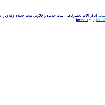
سب:
ابزار آلات تعمیرگاهی
,
ست حدیده و قلاویز
,
ست حدیده وقلاویز
,
ست
Iuxtoo
برند:
Iuxtools