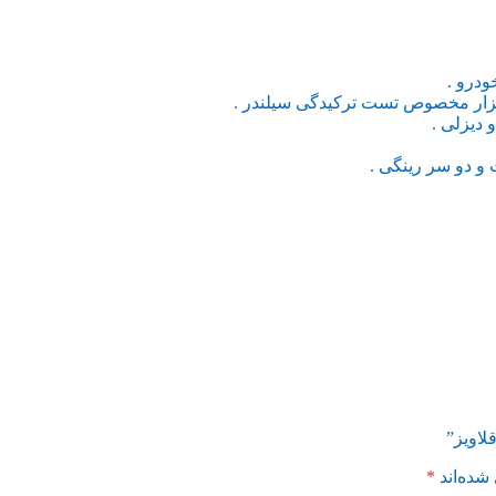
درو .
بزار مخصوص تست ترکیدگی سیلندر .
دیزلی .
و دو سر رینگی .
لاویز”
شده‌اند
*