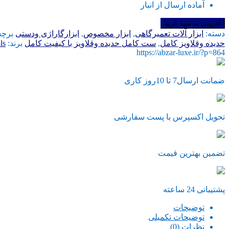
آماده ارسال از انبار
ست
افزودن به سبد خرید
حدیده
دسته:
ابزار آلات تعمیرگاهی
,
ابزار مخصوص
,
ابزارگاراژی ودستی
برچ
و
حدیده وقلاویز کامل
,
ست کامل حدیده وقلاویز با کیفیت کامل
برند:
ls
قلاویز
https://abzar-luxe.ir/?p=864
عدد
ضمانت ارسال7 تا 10روز کاری
تحویل اکسپرس با پست سفارشی
تضمین بهترین قیمت
پشتیبانی 24 ساعته
توضیحات
توضیحات تکمیلی
نظرات (0)