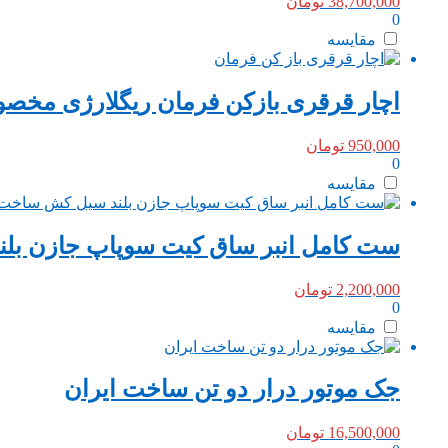
38,700,000
تومان
0
مقایسه
اچار قرقری بازکن فرمان ریگلارژی مخ
950,000
تومان
0
مقایسه
ست کامل انبر ساق کیت سوپاپ جازن بل
2,200,000
تومان
0
مقایسه
جک موتور درار دو تن ساخت ایران
16,500,000
تومان