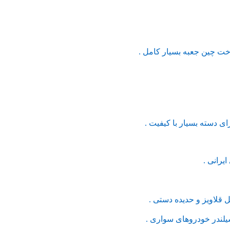
یرانی .
لاویز و حدیده دستی .
لندر خودروهای سواری .