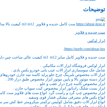
توضیحات
https://abzar-luxe.ir
ست کامل حدیده و قلاویز m3 m12 کیفیت بالا ساخت چین جعبه بسیار کامل .
ست حدیده و قلاویز
ابزار لوکس
https://qorfe.com/abzar-lux/
ست حدیده و قلاویز کامل سایز m3 m12 کیفیت عالی ساخت چین دارای دسته بسیار با کیفیت .
ابزار لوکس فروشگاه ابزار الات مکانیکی .
شامل جک سوسماری ابزار الات عیب یابی خودرو بکس بادی .
ابزار الات مخصوص بلبرینگ چرخ جلو پراید کاسه نمد جازن خودروهای ا
ابزار دسته موتور بالا و پایین موتور ابزار مخصوص طبق درار 206 .
ابزار مخصوص کاسه چرخ درار عقب و جلو .
ابزار بست شلنگ رادیاتور ابزار مخصوص کیت سوپاپ جازن .
ابزار مخصوص چپ گرد و راست گرد انواع ست های قلاویز ست کامل ق
انواع بکس های مصرفی مشکی فشار قوی وسفید .
انواع ابزار الات دقیق شامل کولیس ترکمتر میکرومتر خط کش سر سی
انواع پرس های هیدرولیک از پانزده تن الی پنجاه تن .