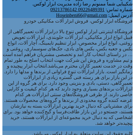
شکیبایی شما ممنونم رضا زاده مدیریت ابزار لوکس.
شماره تماس:
09226489391 09213786142
آدرس ایمیل:
Hoseinbeni66@gmail.com
فروشگاه ابزار لوکس، فروش ابزار آلات مکانیکی خودرو
فروشگاه اینترنتی ابزار لوکس تنوع بالا درابزار آلات تعمیرگاهی از
قبیل انواع ابزار مکانیکی، ابزار آلات جلوبندی، ابزار آلات تعویض
روغنی، انواع ابزار مخصوص، ابزار تنظیم تایمینگ، آچار آلات، انواع
بکس و جعبه بکس، بکس های بادی، جک‌های سوسماری، روغنی و
… در راستای انتخاب کار آمد و تخصصی مشتریان فراهم آمده است
و تیم مشاوره و فروش این شرکت جهت انتخاب اصلح به طور تمام
وقت در خدمت تعمیر کاران محترم می‌باشد.انتخاب ابزار پیچیده و
زمانگیر است. بازار ابزارآلات تنوع فراوانی از برندها و مدلها را دارد.
در این بازار برای هر رسته فنی گستره زیادی از ابزارآلات
تعمیرگاهی، دستی، بادی و بنزینی وجود دارد. برای هر گروه از این
ابزارآلات برندهای بسیاری وجود دارند که هر کدام کیفیت و کارایی
خاصی دارند. از طرفی فروشگاه‌های سنتی ابزارآلات هر کدام
عرضه کننده گروه محدودی از برندها و گروه‌های محصولات هستند.
برای مشتریانی که دنبال خرید بهترین ابزارآلات بسته به نیازشان
هستند، جستجو در این بازار طاقت‌فرسا و گیج‌کننده خواهد بود. برای
اشخاصی که به دنبال خرید مجموعه‌ای از ابزارآلات هستند، خرید
پیچیده‌تر خواهد شد.
کلیه حقوق این سایت متعلق به ابزار لوکس می‌باشد.