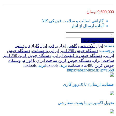
9,600,000
تومان
گارانتی اصالت و سلامت فیزیکی کالا
آماده ارسال از انبار
دستگاه
جوش
افزودن به سبد خرید
250
دسته:
ابزار آلات تعمیرگاهی
,
ابزار برقی
,
ابزارگاراژی ودستی
امپر
برچسب:
دستگاه جوش 250 امپر ایرانی با ضمانت
,
دستگاه جوش
کربن
ایرانی
,
دستگاه جوش با کیفیت ایرانی
,
دستگاه جوش کربن 250 امپر
ساخت
ساخت ایران
,
دستگاه جوش کرین ساخت ایران با لوزام
,
وستکاه
ایران
جوش کربن با48ماه ضمانت
برند:
Iuxtools
برند:
Iuxtools
48
https://abzar-luxe.ir/?p=1568
ماه
ضمانت
عدد
ضمانت ارسال7 تا 10روز کاری
تحویل اکسپرس با پست سفارشی