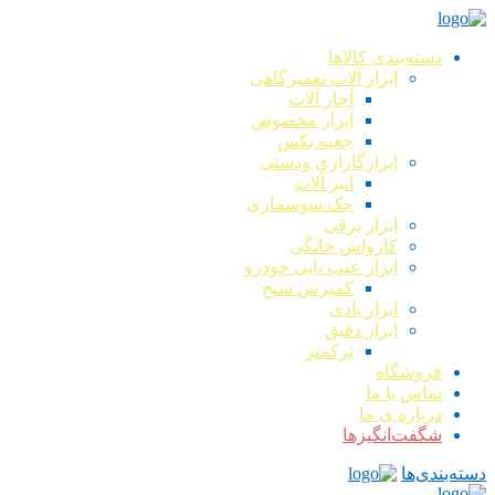
دسته‌بندی کالاها
ابزار آلات تعمیرگاهی
آچار آلات
ابزار مخصوص
جعبه بکس
ابزارگاراژی ودستی
انبر آلات
جک سوسماری
ابزار برقی
کارواش خانگی
ابزار عیب یابی خودرو
کمپرس سنج
ابزار بادی
ابزار دقیق
ترکمتر
فروشگاه
تماس با ما
درباره ی ما
شگفت‌انگیزها
دسته‌بندی‌ها