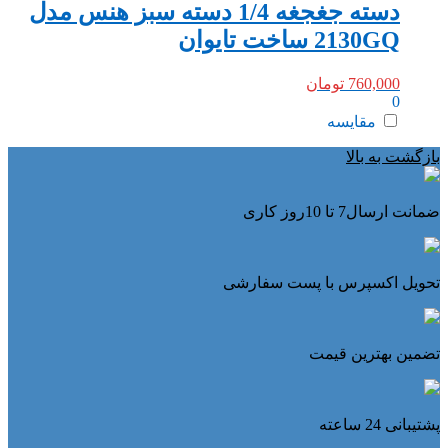
دسته جغجغه 1/4 دسته سبز هنس مدل
2130GQ ساخت تایوان
760,000
تومان
0
مقایسه
بازگشت به بالا
ضمانت ارسال7 تا 10روز کاری
تحویل اکسپرس با پست سفارشی
تضمین بهترین قیمت
پشتیبانی 24 ساعته