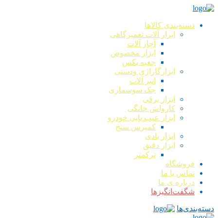
دسته‌بندی کالاها
ابزار آلات تعمیرگاهی
آچار آلات
ابزار مخصوص
جعبه بکس
ابزارگاراژی ودستی
انبر آلات
جک سوسماری
ابزار برقی
کارواش خانگی
ابزار عیب یابی خودرو
کمپرس سنج
ابزار بادی
ابزار دقیق
ترکمتر
فروشگاه
تماس با ما
درباره ی ما
شگفت‌انگیزها
دسته‌بندی‌ها