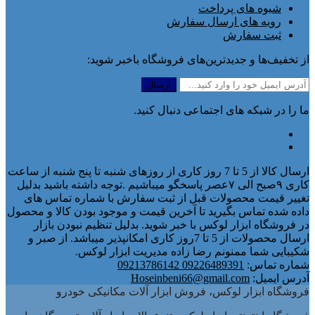
شیوه های پرداخت
رویه های ارسال سفارش
ثبت سفارش
از تخفیف‌ها و جدیدترین‌های فروشگاه باخبر شوید:
ما را در شبکه های اجتماعی دنبال کنید.
ارسال کالا از 5 تا 7 روز کاری از روزهای شنبه تا پنج شنبه از ساعت
کاری ۹صبح الی ۷عصر پاسخگو میباشیم .توجه داشته باشید بدلیل
تغییر قیمت محصولات قبل از ثبت سفارش با شماره تماس های
داده شده تماس بگیرید تا آخرین قیمت و موجود بودن کالا و محصول
در فروشگاه ابزار لوکس با خبر شوید. بدلیل تنظیم نبودن بازار
ارسال محصولات از 5 تا 7روز کاری امکانپذیر میباشد. از صبر و
شکیبایی شما ممنونم رضا زاده مدیریت ابزار لوکس.
شماره تماس:
09226489391 09213786142
آدرس ایمیل:
Hoseinbeni66@gmail.com
فروشگاه ابزار لوکس، فروش ابزار آلات مکانیکی خودرو