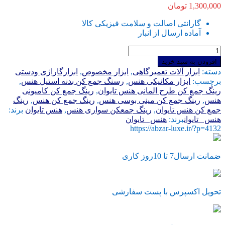
1,300,000
تومان
گارانتی اصالت و سلامت فیزیکی کالا
آماده ارسال از انبار
رینگ
جمع
افزودن به سبد خرید
کن
دسته:
ابزار آلات تعمیرگاهی
,
ابزار مخصوص
,
ابزارگاراژی ودستی
مخصوص
برچسب:
ابزار مکانیکی هنس
,
رسنگ جمع کن بدنه استیل هنس
,
سواری
رینگ جمع کن طرح المانی هنس تایوان
,
رینگ جمع کن کامیونی
هنس
هنس
,
رینگ جمع کن مینی بوسی هنس
,
رینگ جمع کن هنس
,
رینگ
تایوان
جمع کن هنس تایوان
,
رینگ جمعکن سواری هنس
,
هنس تایوان
برند:
طرح
هنس _تایوان
برند:
هنس _تایوان
المان
https://abzar-luxe.ir/?p=4132
بدنه
طرح
استیل
ضمانت ارسال7 تا 10روز کاری
درجه
یک
عدد
تحویل اکسپرس با پست سفارشی