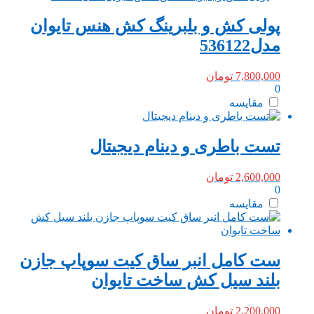
پولی کش و بلبرینگ کش هنس تایوان
مدل536122
7,800,000
تومان
0
مقایسه
تست باطری و دینام دیجیتال
2,600,000
تومان
0
مقایسه
ست کامل انبر ساق کیت سوپاپ جازن
بلند سیل کش ساخت تایوان
2,200,000
تومان