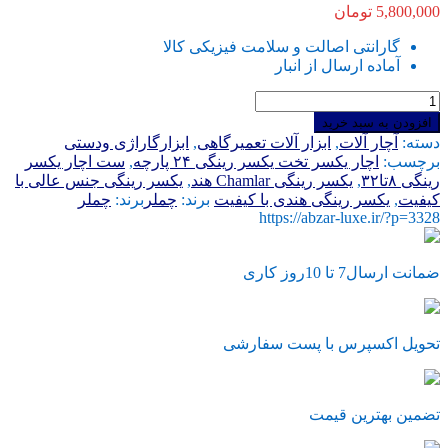
5,800,000
تومان
گارانتی اصالت و سلامت فیزیکی کالا
آماده ارسال از انبار
ست
اچار
افزودن به سبد خرید
یکسر
دسته:
آچار آلات
,
ابزار آلات تعمیرگاهی
,
ابزارگاراژی ودستی
رینگی
برچسب:
اچار یکسر تخت یکسر رینگی ۲۴ پارچه
,
ست اچار یکسر
CHAMLAR
رینگی ۸تا۳۲
,
یکسر رینگی Chamlar هند
,
یکسر رینگی جنس عالی با
ساخت
کیفیت
,
یکسر رینگی هندی با کیفیت
برند:
چملر
برند:
چملر
هند
https://abzar-luxe.ir/?p=3328
تحت
لیسانس
المان
ضمانت ارسال7 تا 10روز کاری
دارای
کيفيت
بالا
تحویل اکسپرس با پست سفارشی
عدد
تضمین بهترین قیمت