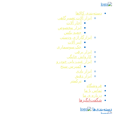
دسته‌بندی کالاها
ابزار آلات تعمیرگاهی
آچار آلات
ابزار مخصوص
جعبه بکس
ابزارگاراژی ودستی
انبر آلات
جک سوسماری
ابزار برقی
کارواش خانگی
ابزار عیب یابی خودرو
کمپرس سنج
ابزار بادی
ابزار دقیق
ترکمتر
فروشگاه
تماس با ما
درباره ی ما
شگفت‌انگیزها
دسته‌بندی‌ها