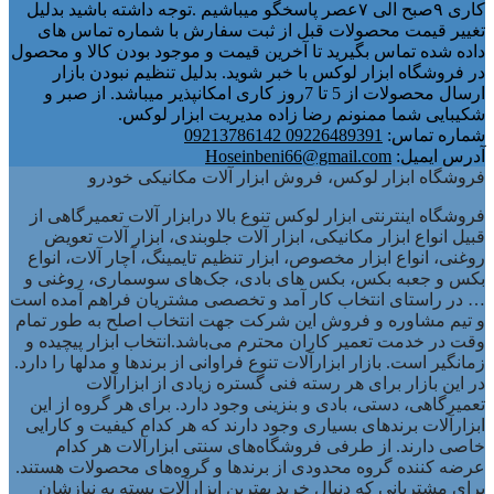
کاری ۹صبح الی ۷عصر پاسخگو میباشیم .توجه داشته باشید بدلیل
تغییر قیمت محصولات قبل از ثبت سفارش با شماره تماس های
داده شده تماس بگیرید تا آخرین قیمت و موجود بودن کالا و محصول
در فروشگاه ابزار لوکس با خبر شوید. بدلیل تنظیم نبودن بازار
ارسال محصولات از 5 تا 7روز کاری امکانپذیر میباشد. از صبر و
شکیبایی شما ممنونم رضا زاده مدیریت ابزار لوکس.
شماره تماس:
09226489391 09213786142
آدرس ایمیل:
Hoseinbeni66@gmail.com
فروشگاه ابزار لوکس، فروش ابزار آلات مکانیکی خودرو
فروشگاه اینترنتی ابزار لوکس تنوع بالا درابزار آلات تعمیرگاهی از
قبیل انواع ابزار مکانیکی، ابزار آلات جلوبندی، ابزار آلات تعویض
روغنی، انواع ابزار مخصوص، ابزار تنظیم تایمینگ، آچار آلات، انواع
بکس و جعبه بکس، بکس های بادی، جک‌های سوسماری، روغنی و
… در راستای انتخاب کار آمد و تخصصی مشتریان فراهم آمده است
و تیم مشاوره و فروش این شرکت جهت انتخاب اصلح به طور تمام
وقت در خدمت تعمیر کاران محترم می‌باشد.انتخاب ابزار پیچیده و
زمانگیر است. بازار ابزارآلات تنوع فراوانی از برندها و مدلها را دارد.
در این بازار برای هر رسته فنی گستره زیادی از ابزارآلات
تعمیرگاهی، دستی، بادی و بنزینی وجود دارد. برای هر گروه از این
ابزارآلات برندهای بسیاری وجود دارند که هر کدام کیفیت و کارایی
خاصی دارند. از طرفی فروشگاه‌های سنتی ابزارآلات هر کدام
عرضه کننده گروه محدودی از برندها و گروه‌های محصولات هستند.
برای مشتریانی که دنبال خرید بهترین ابزارآلات بسته به نیازشان