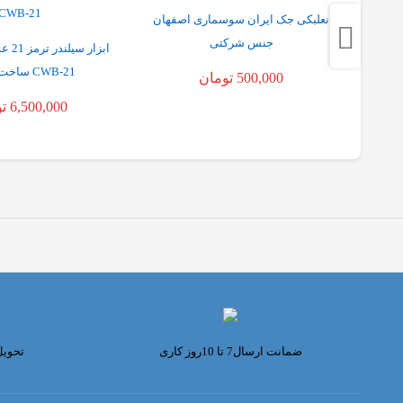
ان
نعلبکی جک ایران سوسماری اصفهان
جنس شرکتی
ابزار
CWB-21 ساخت تایوان
500,000
تومان
6,500,000
ت
ضمانت ارسال7 تا 10روز کاری
تحوی