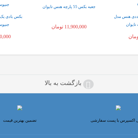
جعبه بکس 55 پارچه هنس تایوان
 سیلندر ترمز 21 عددی هنس مدل
بکس بادی یک 
جنیوس م
11,900,000
تومان
ومان
0,000
بازگشت به بالا
ل اکسپرس با پست سفارشی
تضمین بهترین قیمت