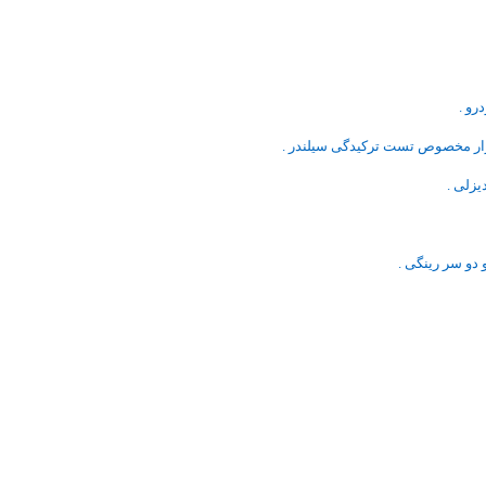
و .
ار مخصوص تست ترکیدگی سیلندر .
زلی .
دو سر رینگی .