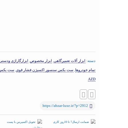
دسته:
ابزار آلات تعمیرگاهی
,
ابزار مخصوص
,
ابزارگاراژی ودستی
تمام خودروها
,
ست بکس سنسور اکسیژن فشار قوی
,
ست بکس 
AZD
https://abzar-luxe.ir/?p=2912
ضمانت ارسال7 تا 10روز کاری
تحویل اکسپرس با پست
سفارشی