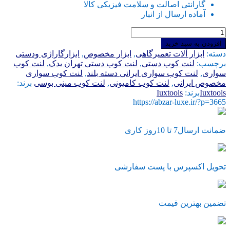
گارانتی اصالت و سلامت فیزیکی کالا
آماده ارسال از انبار
لنت
کوب
افزودن به سبد خرید
دستی
دسته:
ابزار آلات تعمیرگاهی
,
ابزار مخصوص
,
ابزارگاراژی ودستی
سواری
برچسب:
لنت کوب دستی
,
لنت کوب دستی تهران یدک
,
لنت کوب
تهران
سواری
,
لنت کوب سواری ایرانی دسته بلند
,
لنت کوب سواری
یدک
مخصوص ایرانی
,
لنت کوب کامیونی
,
لنت کوب مینی بوسی
برند:
دسته
Iuxtools
برند:
Iuxtools
بلند
https://abzar-luxe.ir/?p=3665
و
سه
عدد
ضمانت ارسال7 تا 10روز کاری
سری
مخصوص
عدد
تحویل اکسپرس با پست سفارشی
تضمین بهترین قیمت