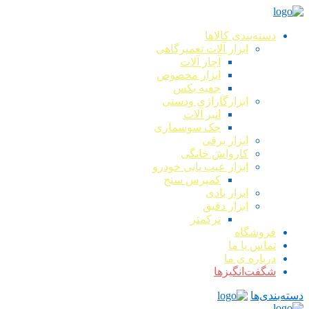
دسته‌بندی کالاها
ابزار آلات تعمیرگاهی
آچار آلات
ابزار مخصوص
جعبه بکس
ابزارگاراژی ودستی
انبر آلات
جک سوسماری
ابزار برقی
کارواش خانگی
ابزار عیب یابی خودرو
کمپرس سنج
ابزار بادی
ابزار دقیق
ترکمتر
فروشگاه
تماس با ما
درباره ی ما
شگفت‌انگیزها
دسته‌بندی‌ها