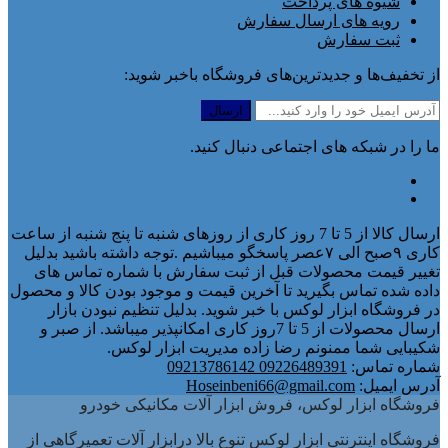
شیوه های پرداخت
رویه های ارسال سفارش
ثبت سفارش
از تخفیف‌ها و جدیدترین‌های فروشگاه باخبر شوید:
ما را در شبکه های اجتماعی دنبال کنید.
ارسال کالا از 5 تا 7 روز کاری از روزهای شنبه تا پنج شنبه از ساعت
کاری ۹صبح الی ۷عصر پاسخگو میباشیم .توجه داشته باشید بدلیل
تغییر قیمت محصولات قبل از ثبت سفارش با شماره تماس های
داده شده تماس بگیرید تا آخرین قیمت و موجود بودن کالا و محصول
در فروشگاه ابزار لوکس با خبر شوید. بدلیل تنظیم نبودن بازار
ارسال محصولات از 5 تا 7روز کاری امکانپذیر میباشد. از صبر و
شکیبایی شما ممنونم رضا زاده مدیریت ابزار لوکس.
شماره تماس:
09226489391 09213786142
آدرس ایمیل:
Hoseinbeni66@gmail.com
فروشگاه ابزار لوکس، فروش ابزار آلات مکانیکی خودرو
فروشگاه اینترنتی ابزار لوکس تنوع بالا درابزار آلات تعمیرگاهی از