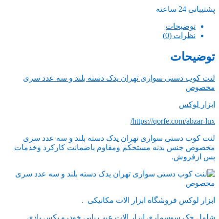
پشتیبانی 24 ساعته
توضیحات
نظرات (0)
توضیحات
لنت کوب دستی سواری تهران یدک دسته بلند و سه عدد سری
مخصوص
ابزار لوکس
https://qorfe.com/abzar-lux/
لنت کوب دستی سواری تهران یدک دسته بلند و سه عدد سری
مخصوص جنس بدنه مستحکم ومقاوم باضمانت کارکرد وخدمات
پس ازفروش.
ابزار لوکس فروشگاه ابزار الات مکانیکی .
شامل جک سوسماری ابزار الات عیب یابی خودرو بکس بادی .