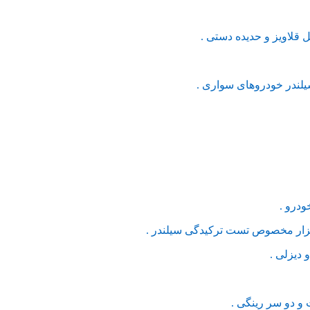
لاویز و حدیده دستی .
لندر خودروهای سواری .
درو .
بزار مخصوص تست ترکیدگی سیلندر .
دیزلی .
و دو سر رینگی .