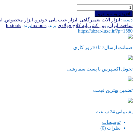
پین
کش
افزودن به سبد خرید
پایه
دسته:
ابزار آلات تعمیرگاهی
,
ابزار عیب یابی خودرو
,
ابزار مخصوص
,
اب
کلاج
ساخت ایران
,
پین کش پایه کلاج فولادی
برند:
Iuxtools
برند:
Iuxtools
فولادی
https://abzar-luxe.ir/?p=1580
ایرانی
عدد
ضمانت ارسال7 تا 10روز کاری
تحویل اکسپرس با پست سفارشی
تضمین بهترین قیمت
پشتیبانی 24 ساعته
توضیحات
نظرات (0)