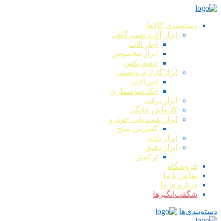
دسته‌بندی کالاها
ابزار آلات تعمیرگاهی
آچار آلات
ابزار مخصوص
جعبه بکس
ابزارگاراژی ودستی
انبر آلات
جک سوسماری
ابزار برقی
کارواش خانگی
ابزار عیب یابی خودرو
کمپرس سنج
ابزار بادی
ابزار دقیق
ترکمتر
فروشگاه
تماس با ما
درباره ی ما
شگفت‌انگیزها
دسته‌بندی‌ها