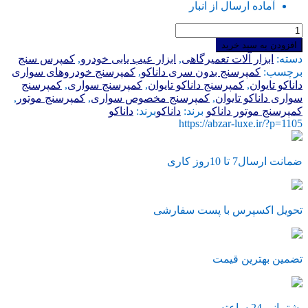
آماده ارسال از انبار
کمپرسنج
بدون
افزودن به سبد خرید
سری
دسته:
ابزار آلات تعمیرگاهی
,
ابزار عیب یابی خودرو
,
کمپرس سنج
خودرو
برچسب:
کمپرسنج بدون سری داناکو
,
کمپرسنج خودروهای سواری
سواری
داناکو تایوان
,
کمپرسنج داناکو تایوان
,
کمپرسنج سواری
,
کمپرسنج
داناکو
سواری داناکو تایوان
,
کمپرسنج مخصوص سواری
,
کمپرسنج موتور
,
تایوان
کمپرسنج موتور داناکو
برند:
داناکو
برند:
داناکو
عدد
https://abzar-luxe.ir/?p=1105
ضمانت ارسال7 تا 10روز کاری
تحویل اکسپرس با پست سفارشی
تضمین بهترین قیمت
پشتیبانی 24 ساعته