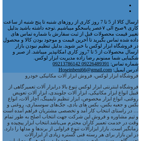
ارسال کالا از 5 تا 7 روز کاری از روزهای شنبه تا پنج شنبه از ساعت
کاری ۹صبح الی ۷عصر پاسخگو میباشیم .توجه داشته باشید بدلیل
تغییر قیمت محصولات قبل از ثبت سفارش با شماره تماس های
داده شده تماس بگیرید تا آخرین قیمت و موجود بودن کالا و محصول
در فروشگاه ابزار لوکس با خبر شوید. بدلیل تنظیم نبودن بازار
ارسال محصولات از 5 تا 7روز کاری امکانپذیر میباشد. از صبر و
شکیبایی شما ممنونم رضا زاده مدیریت ابزار لوکس.
شماره تماس:
09226489391 09213786142
آدرس ایمیل:
Hoseinbeni66@gmail.com
فروشگاه ابزار لوکس، فروش ابزار آلات مکانیکی خودرو
فروشگاه اینترنتی ابزار لوکس تنوع بالا درابزار آلات تعمیرگاهی از
قبیل انواع ابزار مکانیکی، ابزار آلات جلوبندی، ابزار آلات تعویض
روغنی، انواع ابزار مخصوص، ابزار تنظیم تایمینگ، آچار آلات، انواع
بکس و جعبه بکس، بکس های بادی، جک‌های سوسماری، روغنی و
… در راستای انتخاب کار آمد و تخصصی مشتریان فراهم آمده است
و تیم مشاوره و فروش این شرکت جهت انتخاب اصلح به طور تمام
وقت در خدمت تعمیر کاران محترم می‌باشد.انتخاب ابزار پیچیده و
زمانگیر است. بازار ابزارآلات تنوع فراوانی از برندها و مدلها را دارد.
در این بازار برای هر رسته فنی گستره زیادی از ابزارآلات
تعمیرگاهی، دستی، بادی و بنزینی وجود دارد. برای هر گروه از این