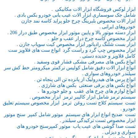
ابزار لوکس فروشگاه ابزار الات مکانیکی .
شامل جک سوسماری ابزار الات عیب یابی خودرو بکس بادی .
ابزار الات مخصوص بلبرینگ چرخ جلو پراید کاسه نمد جازن
خودروهای ایرانی .
ابزار دسته موتور بالا و پایین موتور ابزار مخصوص طبق درار 206 .
ابزار مخصوص کاسه چرخ درار عقب و جلو .
ابزار بست شلنگ رادیاتور ابزار مخصوص کیت سوپاپ جازن .
ابزار مخصوص چپ گرد و راست گرد انواع ست های قلاویز ست
کامل قلاویز و حدیده دستی .
انواع بکس های مصرفی مشکی فشار قوی وسفید .
انواع ابزار الات دقیق شامل کولیس ترکمتر میکرومتر خط کش سر
سیلندر خودروهای سواری .
انواع پرس های هیدرولیک از پانزده تن الی پنجاه تن .
انواع بکس های برقی صنعتی بکس های شارژی .
انواع لوازم های چرخ های عقب و جلو خودرو ها .
سیستم ترمز شامل ابزار کالیبر ترمز ابزار مخصوص .
تست سیستم کلاج تست روغن ترمز ابزار مخصوص سیستم تعلیق
خودرو .
تست ضدیخ انواع ابزار های سیستم موتور شامل کمپر سنج موتور
ابزار مخصوص تست ترکیدگی سیلندر .
تست صدا گوشی های عیب یاب موتور کمپرسنج خودرو های
سواری و دیزلی .
ابزار های دستی انواع یکسر رینگی دو سر تخت .