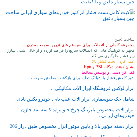
چین بسیار دقیق و با کيفيت.
ساخت :چین
مجموعه کاملی از اتصالات برای سیستم ­های تزریق سوخت مدرن
مجهز به کوپلینگ­ هایی که اتصالات سریع را فراهم آورده و از خالی شدن شارژ
زیر فشار جلوگیری می کند.
عمل کردن تحت فشار بالا
نشان دهنده دوگانه PSI و Kpa
قفل کن دستی و پوشش محافظ
شیر کاهش فشار با شیلنگ تخلیه برای بازگشت مطمئن سوخت.
ابزار لوکس فروشگاه ابزار الات مکانیکی .
شامل جک سوسماری ابزار الات عیب یابی خودرو بکس بادی .
ابزار الات مخصوص بلبرینگ چرخ جلو پراید کاسه نمد جازن
خودروهای ایرانی .
ابزار دسته موتور بالا و پایین موتور ابزار مخصوص طبق درار 206 .
ابزار مخصوص کاسه چرخ درار عقب و جلو .