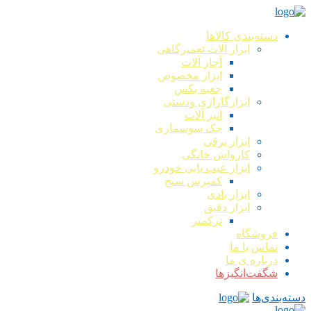
دسته‌بندی کالاها
ابزار آلات تعمیرگاهی
آچار آلات
ابزار مخصوص
جعبه بکس
ابزارگاراژی ودستی
انبر آلات
جک سوسماری
ابزار برقی
کارواش خانگی
ابزار عیب یابی خودرو
کمپرس سنج
ابزار بادی
ابزار دقیق
ترکمتر
فروشگاه
تماس با ما
درباره ی ما
شگفت‌انگیزها
دسته‌بندی‌ها