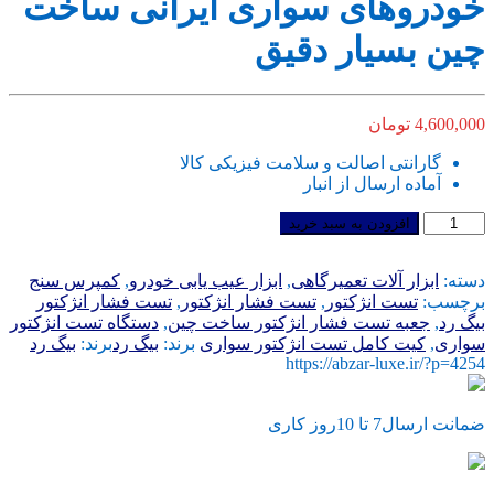
خودروهای سواری ایرانی ساخت
چین بسیار دقیق
4,600,000
تومان
گارانتی اصالت و سلامت فیزیکی کالا
آماده ارسال از انبار
کیت
افزودن به سبد خرید
کامل
تست
دسته:
ابزار آلات تعمیرگاهی
,
ابزار عیب یابی خودرو
,
کمپرس سنج
فشار
برچسب:
تست انژکتور
,
تست فشار انژکتور
,
تست فشار انژکتور
انژکتور
بیگ رد
,
جعبه تست فشار انژکتور ساخت چین
,
دستگاه تست انژکتور
خودروهای
سواری
,
کیت کامل تست انژکتور سواری
برند:
بیگ رد
برند:
بیگ رد
سواری
https://abzar-luxe.ir/?p=4254
ایرانی
ساخت
چین
ضمانت ارسال7 تا 10روز کاری
بسیار
دقیق
عدد