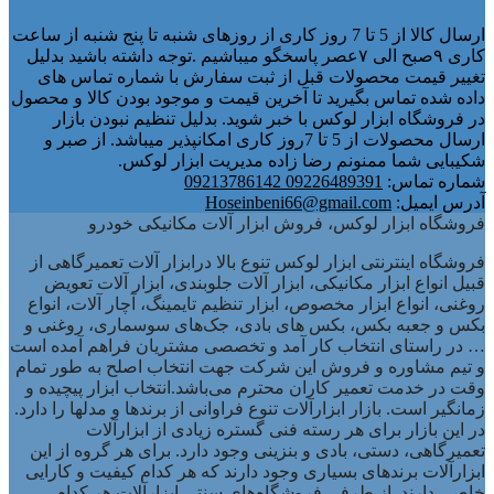
ارسال کالا از 5 تا 7 روز کاری از روزهای شنبه تا پنج شنبه از ساعت
کاری ۹صبح الی ۷عصر پاسخگو میباشیم .توجه داشته باشید بدلیل
تغییر قیمت محصولات قبل از ثبت سفارش با شماره تماس های
داده شده تماس بگیرید تا آخرین قیمت و موجود بودن کالا و محصول
در فروشگاه ابزار لوکس با خبر شوید. بدلیل تنظیم نبودن بازار
ارسال محصولات از 5 تا 7روز کاری امکانپذیر میباشد. از صبر و
شکیبایی شما ممنونم رضا زاده مدیریت ابزار لوکس.
شماره تماس:
09226489391 09213786142
آدرس ایمیل:
Hoseinbeni66@gmail.com
فروشگاه ابزار لوکس، فروش ابزار آلات مکانیکی خودرو
فروشگاه اینترنتی ابزار لوکس تنوع بالا درابزار آلات تعمیرگاهی از
قبیل انواع ابزار مکانیکی، ابزار آلات جلوبندی، ابزار آلات تعویض
روغنی، انواع ابزار مخصوص، ابزار تنظیم تایمینگ، آچار آلات، انواع
بکس و جعبه بکس، بکس های بادی، جک‌های سوسماری، روغنی و
… در راستای انتخاب کار آمد و تخصصی مشتریان فراهم آمده است
و تیم مشاوره و فروش این شرکت جهت انتخاب اصلح به طور تمام
وقت در خدمت تعمیر کاران محترم می‌باشد.انتخاب ابزار پیچیده و
زمانگیر است. بازار ابزارآلات تنوع فراوانی از برندها و مدلها را دارد.
در این بازار برای هر رسته فنی گستره زیادی از ابزارآلات
تعمیرگاهی، دستی، بادی و بنزینی وجود دارد. برای هر گروه از این
ابزارآلات برندهای بسیاری وجود دارند که هر کدام کیفیت و کارایی
خاصی دارند. از طرفی فروشگاه‌های سنتی ابزارآلات هر کدام