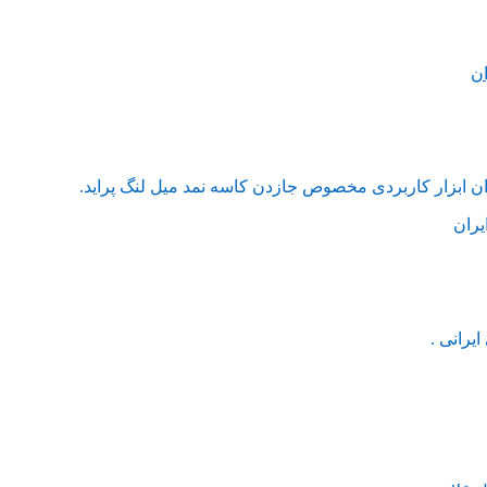
ان
ن ابزار کاربردی مخصوص جازدن کاسه نمد میل لنگ پراید.
یرانی .