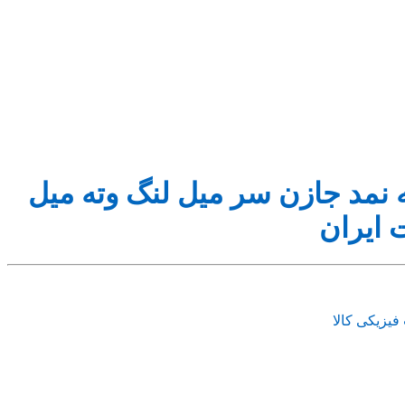
نمد جازن سر میل لنگ وته میل
 ایران
فیزیکی کالا