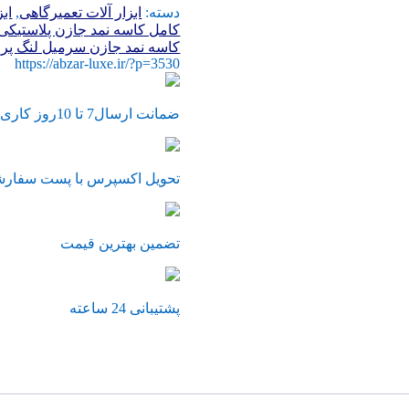
دسته:
ابزار آلات تعمیرگاهی
,
اب
نمد
کامل کاسه نمد جازن پلاستیکی 
جازن
کاسه نمد جازن سرمیل لنگ پرای
سر
https://abzar-luxe.ir/?p=3530
میل
لنگ
وته
ضمانت ارسال7 تا 10روز کاری
میل
لنگ
پراید
ساخت
تحویل اکسپرس با پست سفار
ایران
عدد
تضمین بهترین قیمت
پشتیبانی 24 ساعته