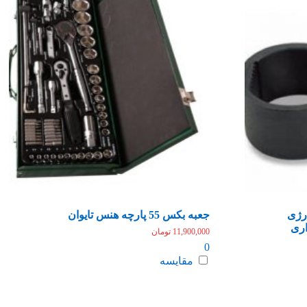
رژی
جعبه بکس 55 پارچه هنس تایوان
ری
11,900,000
تومان
0
مقایسه