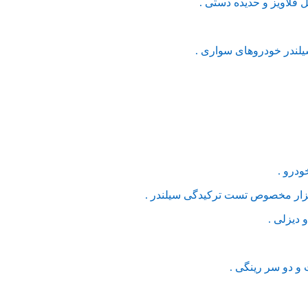
لاویز و حدیده دستی .
لندر خودروهای سواری .
درو .
بزار مخصوص تست ترکیدگی سیلندر .
دیزلی .
و دو سر رینگی .