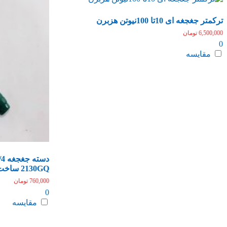
ترکمتر جغجغه ای 10تا 100نیوتن هزبرن
6,500,000
تومان
0
مقایسه
2130GQ ساخت تایوان
760,000
تومان
0
مقایسه