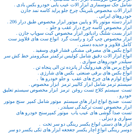
شامل جک سوسماری ابزار الات عیب یابی خودرو بکس بادی .
ابزار الات مخصوص بلبرینگ چرخ جلو پراید کاسه نمد جازن
خودروهای ایرانی .
ابزار دسته موتور بالا و پایین موتور ابزار مخصوص طبق درار 206 .
ابزار مخصوص کاسه چرخ درار عقب و جلو .
ابزار بست شلنگ رادیاتور ابزار مخصوص کیت سوپاپ جازن .
ابزار مخصوص چپ گرد و راست گرد انواع ست های قلاویز ست
کامل قلاویز و حدیده دستی .
انواع بکس های مصرفی مشکی فشار قوی وسفید .
انواع ابزار الات دقیق شامل کولیس ترکمتر میکرومتر خط کش سر
سیلندر خودروهای سواری .
انواع پرس های هیدرولیک از پانزده تن الی پنجاه تن .
انواع بکس های برقی صنعتی بکس های شارژی .
انواع لوازم های چرخ های عقب و جلو خودرو ها .
سیستم ترمز شامل ابزار کالیبر ترمز ابزار مخصوص .
تست سیستم کلاج تست روغن ترمز ابزار مخصوص سیستم تعلیق
خودرو .
تست ضدیخ انواع ابزار های سیستم موتور شامل کمپر سنج موتور
ابزار مخصوص تست ترکیدگی سیلندر .
تست صدا گوشی های عیب یاب موتور کمپرسنج خودرو های
سواری و دیزلی .
ابزار های دستی انواع یکسر رینگی دو سر تخت .
دوسر رینگی انواع اچار یکسر جغجغه ابزار های تکی یکسر دو سر