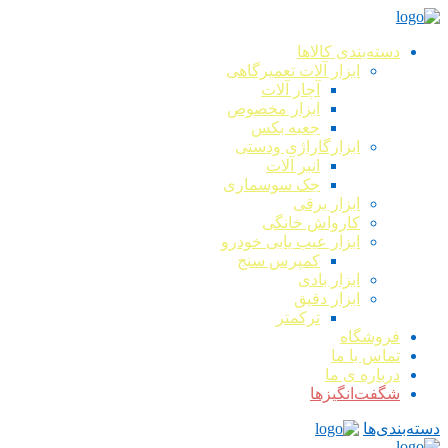
دسته‌بندی کالاها
ابزار آلات تعمیرگاهی
آچار آلات
ابزار مخصوص
جعبه بکس
ابزارگاراژی ودستی
انبر آلات
جک سوسماری
ابزار برقی
کارواش خانگی
ابزار عیب یابی خودرو
کمپرس سنج
ابزار بادی
ابزار دقیق
ترکمتر
فروشگاه
تماس با ما
درباره ی ما
شگفت‌انگیزها
دسته‌بندی‌ها