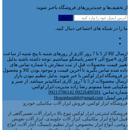
از تخفیف‌ها و جدیدترین‌های فروشگاه باخبر شوید:
ما را در شبکه های اجتماعی دنبال کنید.
ارسال کالا از 5 تا 7 روز کاری از روزهای شنبه تا پنج شنبه از ساعت
کاری ۹صبح الی ۷عصر پاسخگو میباشیم .توجه داشته باشید بدلیل
تغییر قیمت محصولات قبل از ثبت سفارش با شماره تماس های
داده شده تماس بگیرید تا آخرین قیمت و موجود بودن کالا و محصول
در فروشگاه ابزار لوکس با خبر شوید. بدلیل تنظیم نبودن بازار
ارسال محصولات از 5 تا 7روز کاری امکانپذیر میباشد. از صبر و
شکیبایی شما ممنونم رضا زاده مدیریت ابزار لوکس.
شماره تماس:
09226489391 09213786142
آدرس ایمیل:
Hoseinbeni66@gmail.com
فروشگاه ابزار لوکس، فروش ابزار آلات مکانیکی خودرو
فروشگاه اینترنتی ابزار لوکس تنوع بالا درابزار آلات تعمیرگاهی از
قبیل انواع ابزار مکانیکی، ابزار آلات جلوبندی، ابزار آلات تعویض
روغنی، انواع ابزار مخصوص، ابزار تنظیم تایمینگ، آچار آلات، انواع
بکس و جعبه بکس، بکس های بادی، جک‌های سوسماری، روغنی و