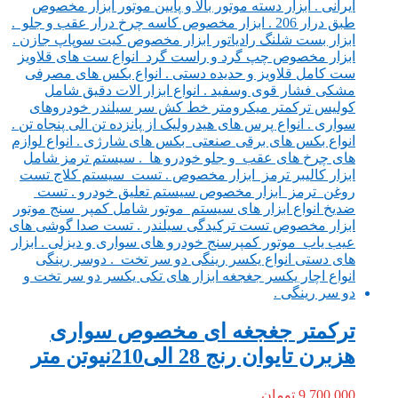
ترکمتر جغجغه ای مخصوص سواری
هزبرن تایوان رنج 28 الی210نیوتن متر
9,700,000
تومان