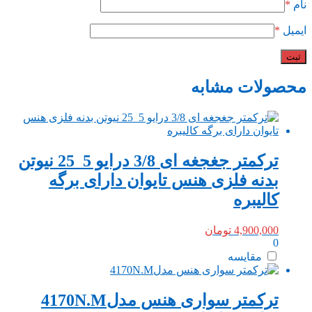
نام
*
ایمیل
*
محصولات مشابه
ترکمتر جغجغه ای 3/8 درایو 5_25 نیوتن
بدنه فلزی هنس تایوان دارای برگه
کالیبره
4,900,000
تومان
0
مقایسه
ترکمتر سواری هنس مدل4170N.M